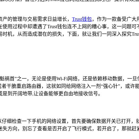
资产的管理与交易需求日益增长，
Trust钱包
，作为一款备受广大
使用过程中却遭遇了Trust钱包连不上网的糟心事，这一问题
时机，从而造成潜在的损失，下面，就让我们一同深入探究Trus
罪魁祸首”之一，无论是使用Wi-Fi网络，还是依赖移动数据，一
或者干脆重启路由器，这就如同给网络注入一剂“强心针”，或许
或是到开阔地带,让设备能够更自由地接收信号。
，你可以仔细检查一下手机的网络设置，首先要确保数据开关已打开
迷失方向，别忘了查看是否开启了飞行模式，若开启了，那就赶紧