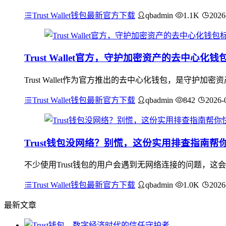
Trust Wallet钱包最新官方下载
qbadmin
1.1K
2026
Trust Wallet官方，守护加密资产的去中心化钱
Trust Wallet作为官方推出的去中心化钱包，是守
Trust Wallet钱包最新官方下载
qbadmin
842
2026-
Trust钱包没网络？别慌，这份实用排查指南帮
不少使用Trust钱包的用户会遇到无网络连接的问题，
Trust Wallet钱包最新官方下载
qbadmin
1.0K
2026
最新文章