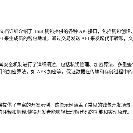
，开发文档详细介绍了 Trust 钱包提供的各种 API 接口，包
I 来生成新的钱包地址，通过交易发送 API 来发起代币转账，文
对其安全机制进行了详细阐述，包括私钥管理、加密算法、多重签名
的加密算法，如 AES 加密等，保证数据在传输和存储过程中的
档提供了丰富的开发示例，这些示例涵盖了常见的钱包开发场景，
的注释和解释,使得开发者能够轻松理解代码的功能和实现原理。