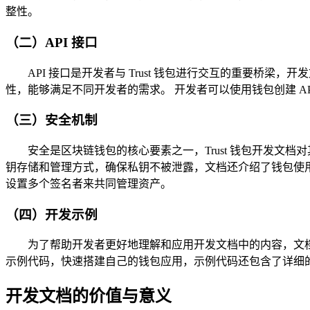
整性。
（二）API 接口
API 接口是开发者与 Trust 钱包进行交互的重要桥梁
性，能够满足不同开发者的需求。 开发者可以使用钱包创建 AP
（三）安全机制
安全是区块链钱包的核心要素之一，Trust 钱包开发文档
钥存储和管理方式，确保私钥不被泄露，文档还介绍了钱包使用
设置多个签名者来共同管理资产。
（四）开发示例
为了帮助开发者更好地理解和应用开发文档中的内容，文
示例代码，快速搭建自己的钱包应用，示例代码还包含了详细
开发文档的价值与意义