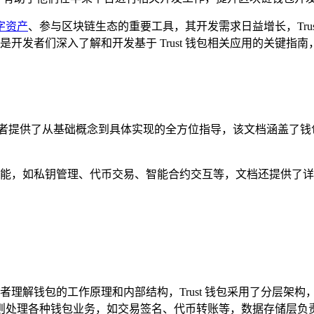
字资产
、参与区块链生态的重要工具，其开发需求日益增长，Tru
是开发者们深入了解和开发基于 Trust 钱包相关应用的关键指南，
开发者提供了从基础概念到具体实现的全方位指导，该文档涵盖了钱
核心功能，如私钥管理、代币交易、智能合约交互等，文档还提供
开发者理解钱包的工作原理和内部结构，Trust 钱包采用了分层
则处理各种钱包业务，如交易签名、代币转账等，数据存储层负