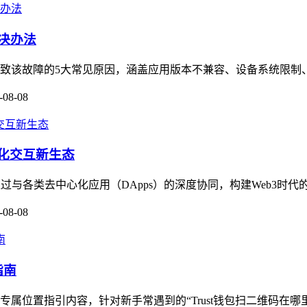
解决办法
了导致该故障的5大常见原因，涵盖应用版本不兼容、设备系统限制
-08-08
中心化交互新生态
包，正通过与各类去中心化应用（DApps）的深度协同，构建Web3时
-08-08
指南
专属位置指引内容，针对新手常遇到的“Trust钱包扫二维码在哪