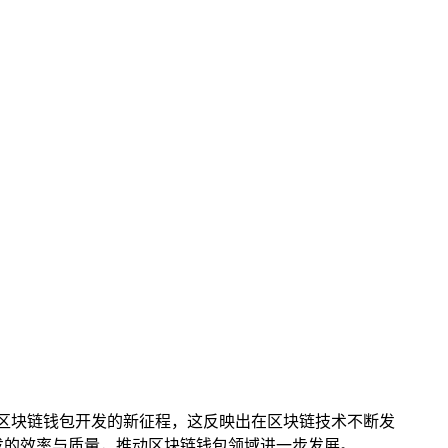
者开启区块链钱包开发的新征程，这反映出在区块链技术不断发
开发的效率与质量，推动区块链钱包领域进一步发展。