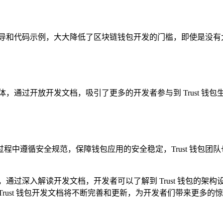
技术指导和代码示例，大大降低了区块链钱包开发的门槛，即使是没
体，通过开放开发文档，吸引了更多的开发者参与到 Trust 钱包生
程中遵循安全规范，保障钱包应用的安全稳定，Trust 钱包团
源，通过深入解读开发文档，开发者可以了解到 Trust 钱包的架
rust 钱包开发文档将不断完善和更新，为开发者们带来更多