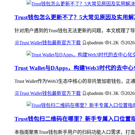
Trust钱包怎么更新不了？5大常见原因及实用
针对用户遇到的Trust钱包无法更新的问题，本文梳理
Trust Wallet钱包最新官方下载
qbadmin
1.2K
2026
Trust Wallet与DApps，构建Web3时代的去
Trust Wallet作为Web3生态中核心的非托管加密钱
Trust Wallet钱包最新官方下载
qbadmin
1.3K
2026
Trust钱包扫二维码在哪里？新手专属入口位置
本指南聚焦Trust钱包新手用户的扫码功能入口需求，打造