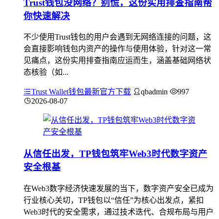
Trust钱包没网络？别慌，这份实用排查指南帮
你快速解决
不少使用Trust钱包的用户会遇到无网络连接的问题，这
会直接影响钱包内资产的操作与使用体验，针对这一常
见痛点，这份实用排查指南应运而生，涵盖基础网络状
态核验（如...
Trust Wallet钱包最新官方下载
qbadmin
997
2026-08-07
从信任出发，TP钱包筑牢Web3时代数字资产
安全根基
在Web3数字经济快速发展的当下，数字资产安全已成为
行业核心关切，TP钱包以“信任”为核心出发点，紧扣
Web3时代的安全需求，通过技术迭代、合规布局与用户