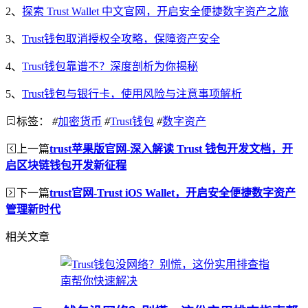
2、
探索 Trust Wallet 中文官网，开启安全便捷数字资产之旅
3、
Trust钱包取消授权全攻略，保障资产安全
4、
Trust钱包靠谱不？深度剖析为你揭秘
5、
Trust钱包与银行卡，使用风险与注意事项解析
标签：
#
加密货币
#
Trust钱包
#
数字资产
上一篇
trust苹果版官网-深入解读 Trust 钱包开发文档，开
启区块链钱包开发新征程
下一篇
trust官网-Trust iOS Wallet，开启安全便捷数字资产
管理新时代
相关文章