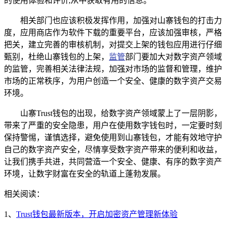
的使用体验和评价,从中获取有用的信息。
相关部门也应该积极发挥作用，加强对山寨钱包的打击力
度，应用商店作为软件下载的重要平台，应该加强审核，严格
把关，建立完善的审核机制，对提交上架的钱包应用进行仔细
甄别，杜绝山寨钱包的上架，
监管
部门要加大对数字资产领域
的监管，完善相关法律法规，加强对市场的监督和管理，维护
市场的正常秩序，为用户创造一个安全、健康的数字资产交易
环境。
山寨Trust钱包的出现，给数字资产领域蒙上了一层阴影，
带来了严重的安全隐患，用户在使用数字钱包时，一定要时刻
保持警惕，谨慎选择，避免使用到山寨钱包，才能有效地守护
自己的数字资产安全，尽情享受数字资产带来的便利和收益，
让我们携手共进，共同营造一个安全、健康、有序的数字资产
环境，让数字财富在安全的轨道上蓬勃发展。
相关阅读：
1、
Trust钱包最新版本，开启加密资产管理新体验