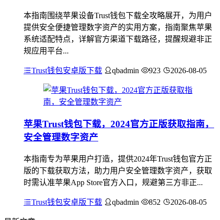
本指南围绕苹果设备Trust钱包下载全攻略展开，为用户
提供安全便捷管理数字资产的实用方案，指南聚焦苹果
系统适配特点，详解官方渠道下载路径，提醒规避非正
规应用平台...
Trust钱包安卓版下载
qbadmin
923
2026-08-05
苹果Trust钱包下载，2024官方正版获取指南，
安全管理数字资产
本指南专为苹果用户打造，提供2024年Trust钱包官方正
版的下载获取方法，助力用户安全管理数字资产，获取
时需认准苹果App Store官方入口，规避第三方非正...
Trust钱包安卓版下载
qbadmin
852
2026-08-05