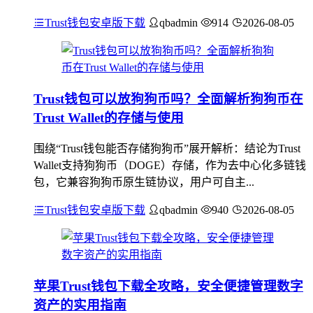
Trust钱包安卓版下载
qbadmin
914
2026-08-05
Trust钱包可以放狗狗币吗？全面解析狗狗币在
Trust Wallet的存储与使用
围绕“Trust钱包能否存储狗狗币”展开解析：结论为Trust
Wallet支持狗狗币（DOGE）存储，作为去中心化多链钱
包，它兼容狗狗币原生链协议，用户可自主...
Trust钱包安卓版下载
qbadmin
940
2026-08-05
苹果Trust钱包下载全攻略，安全便捷管理数字
资产的实用指南