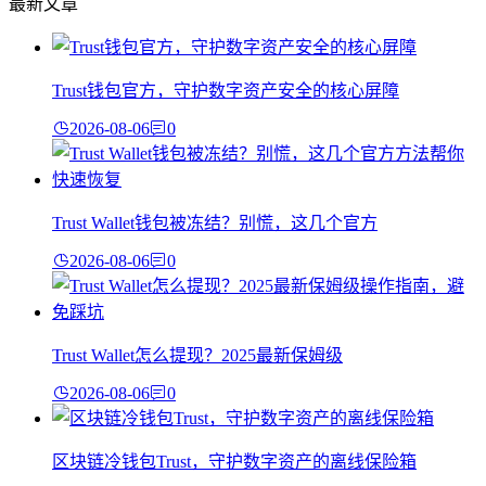
最新文章
Trust钱包官方，守护数字资产安全的核心屏障
2026-08-06
0
Trust Wallet钱包被冻结？别慌，这几个官方
2026-08-06
0
Trust Wallet怎么提现？2025最新保姆级
2026-08-06
0
区块链冷钱包Trust，守护数字资产的离线保险箱