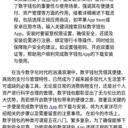
了数字钱包的重要性与使用场景，强调其在便捷支
付、资产管理等方面的作用，接着详细阐述下载流
程，包括选择正规应用商店，如苹果App Store或
安卓应用市场，输入关键词搜索目标数字钱包
App，安装时要留意权限设置，确保安全，还提及
安装后需进行注册、绑定银行卡等操作，同时给出
保障账户安全的建议，如设置强密码、开启双重验
证等，帮助用户顺利完成数字钱包App的下载安装
与使用。
在当今数字化时代的汹涌浪潮中，数字钱包凭借其便捷、
高效的支付与管理特性，已然成为了越来越多现代人生活里不
可或缺的必备工具，无论是日常的消费购物支付，还是对个人
资产进行科学合理的管理，数字钱包都彰显出了无与伦比的巨
大优势，而若想开启数字钱包带来的便捷之旅，首要且关键的
一步便是完成数字钱包
App
的下载与安装，将为大家详尽介
绍相关的步骤以及需要留意的注意事项。 在如今的市场上，
数字钱包的种类可谓是五花八门、繁多复杂，为了确保能够下
载到安全可靠、功能完备的数字钱包 App,选择正规的下载渠