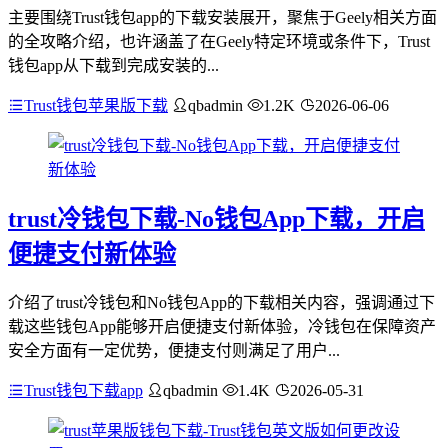
主要围绕Trust钱包app的下载安装展开，聚焦于Geely相关方面
的全攻略介绍，也许涵盖了在Geely特定环境或条件下，Trust
钱包app从下载到完成安装的...
Trust钱包苹果版下载
qbadmin
1.2K
2026-06-06
trust冷钱包下载-No钱包App下载，开启
便捷支付新体验
介绍了trust冷钱包和No钱包App的下载相关内容，强调通过下
载这些钱包App能够开启便捷支付新体验，冷钱包在保障资产
安全方面有一定优势，便捷支付则满足了用户...
Trust钱包下载app
qbadmin
1.4K
2026-05-31