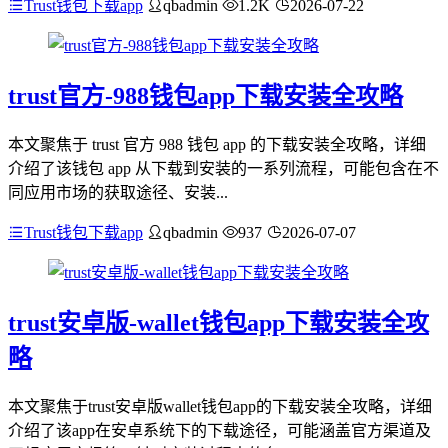
Trust钱包下载app
qbadmin
1.2K
2026-07-22
trust官方-988钱包app下载安装全攻略
本文聚焦于 trust 官方 988 钱包 app 的下载安装全攻略，详细
介绍了该钱包 app 从下载到安装的一系列流程，可能包含在不
同应用市场的获取途径、安装...
Trust钱包下载app
qbadmin
937
2026-07-07
trust安卓版-wallet钱包app下载安装全攻
略
本文聚焦于trust安卓版wallet钱包app的下载安装全攻略，详细
介绍了该app在安卓系统下的下载途径，可能涵盖官方渠道及