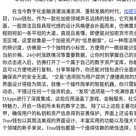
在当今数字化金融浪潮汹涌澎湃、蓬勃发展的时代，
加密
目，Trust钱包，作为一款在加密领域声名远扬的钱包，它究竟
面，一股简洁且极具现代感的设计风格便会扑面而来，仿佛置
程则宛如一条平坦的大道，直观且易懂，即便是对加密货币完
览区域，这里就像是一个加密资产的“信息橱窗”，以一种简
的辨识度，仿佛是一个个独特的小标签，方便用户一眼就能识
当前价格、24小时涨跌情况等重要数据，让你时刻掌握自己的
你点击进入后，仿佛打开了一个属于自己的数字资产宝库，你
且可以方便地进行复制、分享等操作，你还能对钱包进行全面
确保资产的安全无虞。 “交易”选项则为用户提供了便捷高效
界面设计得极为简洁，就像一个操作简单的智能机器，你只需
动态，不错过任何一个投资机会。 “发现”选项是一个充满惊喜
DApps进行了深度集成，这些应用涵盖了游戏、金融服务、
特魅力，开启一场前所未有的数字之旅。 除了以上这些主要功
甲，确保用户的私钥和资产信息得到妥善保护，界面上还设有
Trust钱包以其简洁美观的界面设计、丰富实用的功能以及
个领域的新手来说，Trust钱包都是一个值得信赖的绝佳选