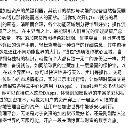
理加密资产的关键利器，其设计的精妙与功能的完备自然备受瞩
t钱包那神秘而迷人的面纱。 当你初次开启Trust钱包的界
制的画卷，清晰而合理，各个功能区域划分得恰到好处；操作流
产之旅。 在主界面之上，最能吸引人们目光的无疑是资产总
和数量，不同的加密货币图标色彩斑斓、鲜艳夺目，且具有极高
本详细的资产手册，轻松查看每一种资产的详细信息，其中包括
像是通往不同功能世界的大门。“钱包”选项堪称核心区域，当
都拥有独特的标识，就像每个人都有独一无二的身份证一样，并
领地；备份钱包，如同给珍贵的宝藏加上一层坚固的保护锁，以
场，在这个界面中，你可以快速地进行买入、卖出等操作，交易
一位贴心的市场情报员，实时显示市场行情，让你随时掌握交易
索各种去中心化应用（DApps），Trust钱包与众多优质的
你可以直接进入这些DApps，体验到加密世界的丰富多彩和独
先进的加密技术，就像为用户的资产穿上了一层坚不可摧的铠
好地管理自己的资产，让用户在加密世界中能够安心前行。
产管理平台，无论是对于资深的加密货币爱好者，还是刚刚踏入这
现加密世界的无限可能，开启一段充满惊喜与财富的数字之旅。