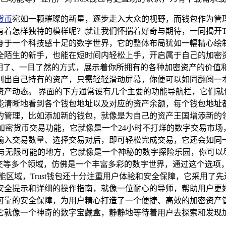
货币
宛如一颗璀璨的新星，逐步走入大众的视野，而钱包作为管
有着怎样独特的模样呢？就让我们怀揣着好奇与期待，一同揭开Trus
身于一个科技感十足的数字世界，它的整体布局犹如一幅精心绘
全陌生的新手，也能在短时间内轻松上手，开启属于自己的加密资
洁明了、一目了然的方式，展示着你所拥有的各种加密资产的价值
别出自己持有的资产，只需轻轻滑动屏幕，你便可以如同翻阅一
资产动态。 界面的下方通常设有几个主要的功能导航栏，它们就
能清晰地看到各个钱包地址以及对应的资产余额，每个钱包地址
的管理，比如添加新的钱包，就像是为自己的资产王国增添新的
的加密货币交易功能，它就像是一个24小时不打烊的数字交易市
输入交易数量、选择交易对后，即可轻松完成交易，它还会如同
与无限可能的地方，它就像是一个神秘的数字探险乐园，你可以尽情探
社交等多个领域，仿佛是一个丰富多彩的数字世界，通过这个选项，
能区域，Trust钱包还十分注重用户体验和安全保障，它采用了
安全提示和详细的操作指南，就像一位耐心的导师，帮助用户更
强大可靠的安全保障，为用户精心打造了一个便捷、高效的加密资
择，它就像一个神奇的数字宝藏盒，静静地等待着用户去探索和发