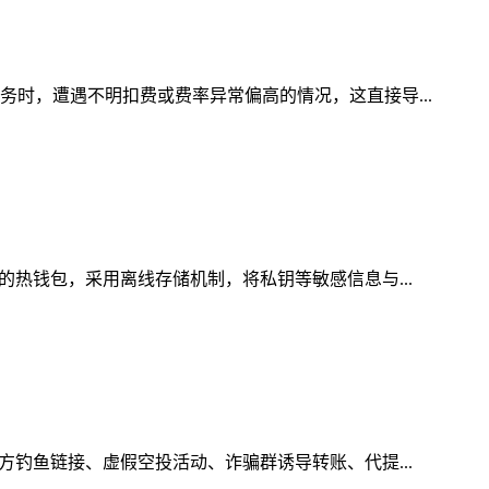
务时，遭遇不明扣费或费率异常偏高的情况，这直接导...
的热钱包，采用离线存储机制，将私钥等敏感信息与...
方钓鱼链接、虚假空投活动、诈骗群诱导转账、代提...