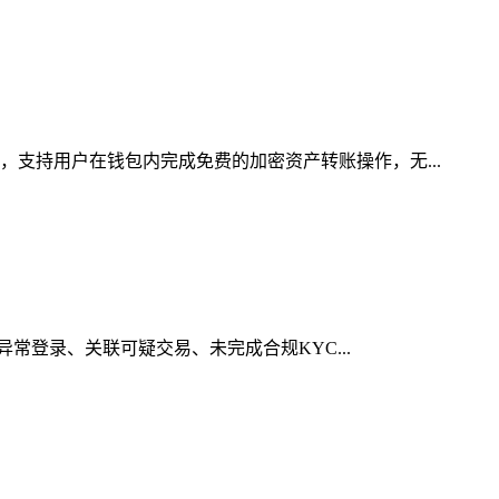
，支持用户在钱包内完成免费的加密资产转账操作，无...
异常登录、关联可疑交易、未完成合规KYC...