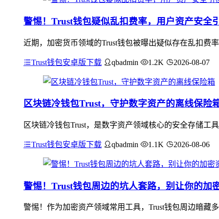
警惕！Trust钱包疑似乱扣费率，用户资产安全
近期，加密货币领域的Trust钱包被曝出疑似存在乱扣
Trust钱包安卓版下载
qbadmin
1.2K
2026-08-07
区块链冷钱包Trust，守护数字资产的离线保险
区块链冷钱包Trust，是数字资产领域核心的安全存储工
Trust钱包安卓版下载
qbadmin
1.1K
2026-08-06
警惕！Trust钱包周边的坑人套路，别让你的加
警惕！作为加密资产领域常用工具，Trust钱包周边暗藏