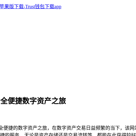
启安全便捷数字资产之旅
全便捷的数字资产之旅，在数字资产交易日益频繁的当下，该网
捷的服务，无论是资产存储还是交易流转等，都能在此获得较好