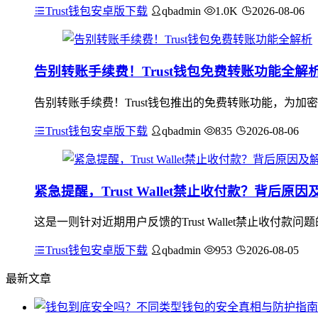
Trust钱包安卓版下载
qbadmin
1.0K
2026-08-06
告别转账手续费！Trust钱包免费转账功能全解
告别转账手续费！Trust钱包推出的免费转账功能，为
Trust钱包安卓版下载
qbadmin
835
2026-08-06
紧急提醒，Trust Wallet禁止收付款？背后原
这是一则针对近期用户反馈的Trust Wallet禁止收
Trust钱包安卓版下载
qbadmin
953
2026-08-05
最新文章