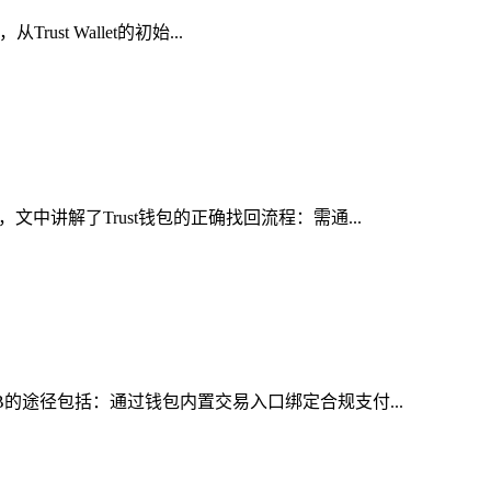
t Wallet的初始...
中讲解了Trust钱包的正确找回流程：需通...
B的途径包括：通过钱包内置交易入口绑定合规支付...