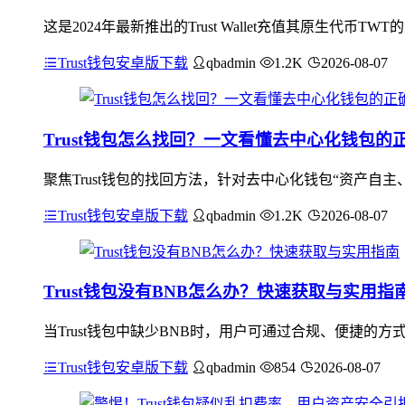
这是2024年最新推出的Trust Wallet充值其原生代币T
Trust钱包安卓版下载
qbadmin
1.2K
2026-08-07
Trust钱包怎么找回？一文看懂去中心化钱包的
聚焦Trust钱包的找回方法，针对去中心化钱包“资产自主
Trust钱包安卓版下载
qbadmin
1.2K
2026-08-07
Trust钱包没有BNB怎么办？快速获取与实用指
当Trust钱包中缺少BNB时，用户可通过合规、便捷的
Trust钱包安卓版下载
qbadmin
854
2026-08-07