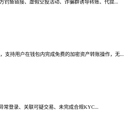
方钓鱼链接、虚假空投活动、诈骗群诱导转账、代提...
，支持用户在钱包内完成免费的加密资产转账操作，无...
异常登录、关联可疑交易、未完成合规KYC...