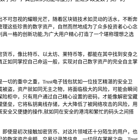
出不可忽视的耀眼光芒，随着区块链技术如灵动的活水，不断奔
管理这些珍贵的数字资产，自然而然地成为了众多投资者心心念
别具一格的创新功能,为广大用户精心打造了一个堪称理想之选
加密货币，像比特币、以太坊、莱特币等，都能在其中找到安身之
真正如同掌控自己命运一般，实现对自己数字资产的完全自主掌
一切的重中之重，Trust电子钱包犹如一位技艺精湛的安全卫
或被盗，资产就如同无主之物，将面临极大的风险，可能会瞬间
的保险柜中，只有用户通过自己精心设置的密码，才能像解密宝藏
理堡垒，它将私钥离线存储，大大降低了被网络攻击的风险，用
既安全又便捷的操作,就如同在安全的港湾和繁忙的码头之间搭
册，即使是初次接触加密货币、对这片领域还十分陌生的用户，也
数字资产余额、交易记录等信息，一切尽在掌握之中，Trust