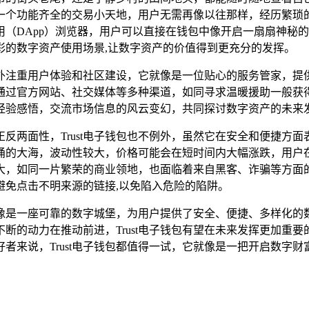
一个功能齐全的交易小天地，用户无需再像以往那样，经历繁琐
（DApp）浏览器，用户可以直接在钱包中像开启一扇扇神秘
多彩的数字资产使用场景,让数字资产的价值得到更充分的发挥。
还格外注重用户体验和社区建设，它就像是一位贴心的服务管家，
过官方网站、社交媒体等多种渠道，如同寻求温暖援助一般获得及
经验感悟，交流市场信息的风云变幻，共同探讨数字资产的未来发
反两面性，Trust电子钱包也不例外，虽然它在安全和便捷方
涌的大海，波动性较大，价格可能会在短时间内大幅涨跌，用户
大，如同一片繁荣的商业领地，也面临着来自黑客、诈骗等方面
避免点击不明来源的链接,以免陷入危险的陷阱。
，就像是一座可靠的数字城堡，为用户提供了安全、便捷、多样化
断的动力在推动前进，Trust电子钱包有望在未来发挥更加重
者来说，Trust电子钱包都值得一试，它就像是一把开启数字