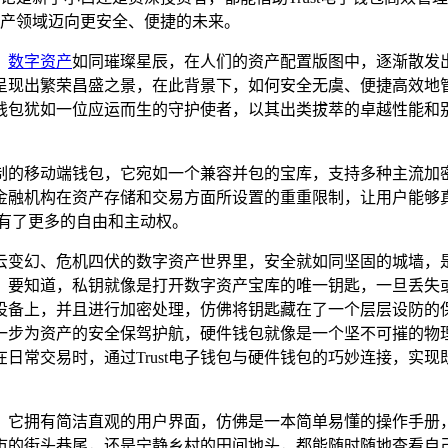
产领域迈向更安全、便捷的未来。
，
数字资产
如同璀璨星辰，在人们的资产配置版图中，逐渐散发
呈现出繁荣昌盛之景，在此背景下，如何安全无虞、便捷高效地
电子钱包犹如一位应运而生的守护使者，以其出类拔萃的卓越性能和
身定制的移动端钱包，它宛如一个兼容并包的宝库，支持多种主流
金融机构在资产存储和交易方面所设置的重重限制，让用户能够
有了更多的自由和主动权。
风云变幻、危机四伏的数字资产世界里，安全就如同坚固的城墙，是
，要知道，私钥就像是打开数字资产宝库的唯一钥匙，一旦丢失
本地设备上，并且进行加密处理，仿佛将钥匙藏在了一个层层设防
一步为资产的安全保驾护航，硬件钱包就像是一个坚不可摧的物
日常交易时，通过Trust电子钱包与硬件钱包的巧妙连接，实现
原因，它拥有简洁直观的用户界面，仿佛是一本简单易懂的操作手
的街头巷尾，还是宁静乡村的田间地头，都能随时随地查看自己的