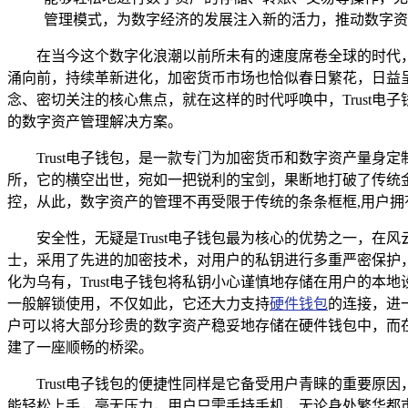
管理模式，为数字经济的发展注入新的活力，推动数字资
在当今这个数字化浪潮以前所未有的速度席卷全球的时代
涌向前，持续革新进化，加密货币市场也恰似春日繁花，日益
念、密切关注的核心焦点，就在这样的时代呼唤中，Trust
的数字资产管理解决方案。
Trust电子钱包，是一款专门为加密货币和数字资产量
所，它的横空出世，宛如一把锐利的宝剑，果断地打破了传统
控，从此，数字资产的管理不再受限于传统的条条框框,用户拥
安全性，无疑是Trust电子钱包最为核心的优势之一，在
士，采用了先进的加密技术，对用户的私钥进行多重严密保护
化为乌有，Trust电子钱包将私钥小心谨慎地存储在用户的
一般解锁使用，不仅如此，它还大力支持
硬件钱包
的连接，进
户可以将大部分珍贵的数字资产稳妥地存储在硬件钱包中，而在
建了一座顺畅的桥梁。
Trust电子钱包的便捷性同样是它备受用户青睐的重要
能轻松上手，毫无压力，用户只需手持手机，无论身处繁华都市