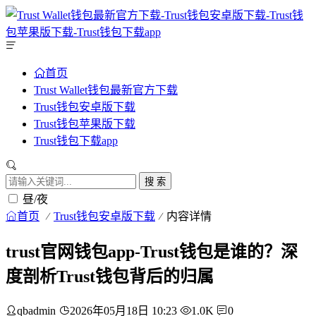
首页
Trust Wallet钱包最新官方下载
Trust钱包安卓版下载
Trust钱包苹果版下载
Trust钱包下载app
搜 索
昼/夜
首页
Trust钱包安卓版下载
内容详情
trust官网钱包app-Trust钱包是谁的？深
度剖析Trust钱包背后的归属
qbadmin
2026年05月18日 10:23
1.0K
0