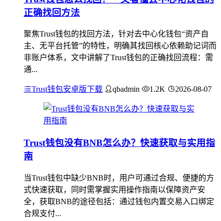
正确找回方法
聚焦Trust钱包的找回方法，针对去中心化钱包“资产自
主、无平台托管”的特性，明确其找回核心依赖助记词而
非账户体系，文中讲解了Trust钱包的正确找回流程：需
通...
Trust钱包安卓版下载
qbadmin
1.2K
2026-08-07
Trust钱包没有BNB怎么办？快速获取与实用指
南
当Trust钱包中缺少BNB时，用户可通过合规、便捷的方
式快速获取，同时需掌握实用操作指南以保障资产安
全，获取BNB的途径包括：通过钱包内置交易入口绑定
合规支付...