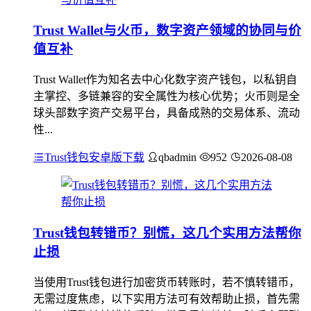
Trust Wallet与火币，数字资产领域的协同与价
值互补
Trust Wallet作为知名去中心化数字资产钱包，以私钥自
主掌控、多链兼容的安全属性为核心优势；火币则是全
球头部数字资产交易平台，具备成熟的交易体系、流动
性...
Trust钱包安卓版下载
qbadmin
952
2026-08-08
Trust钱包转错币？别慌，这几个实用方法帮你
止损
当使用Trust钱包进行加密货币转账时，若不慎转错币，
无需过度焦虑，以下实用方法可有效帮助止损，首先需