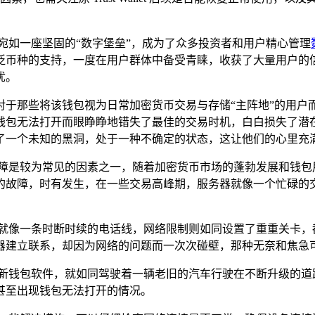
宛如一座坚固的“数字堡垒”，成为了众多投资者和用户精心管理
的支持，一度在用户群体中备受青睐，收获了大量用户的信任与追捧，
忧。
诸多不便，对于那些将该钱包视为日常加密货币交易与存储“主阵地”
钱包无法打开而眼睁睁地错失了最佳的交易时机，白白损失了潜
了一个未知的黑洞，处于一种不确定的状态，这让他们的心里充
面的，技术故障是较为常见的因素之一，随着加密货币市场的蓬勃发展
的故障，时有发生，在一些交易高峰期，服务器就像一个忙碌的
接就像一条时断时续的电话线，网络限制则如同设置了重重关卡，
器建立联系，却因为网络的问题而一次次碰壁，那种无奈和焦急
更新钱包软件，就如同驾驶着一辆老旧的汽车行驶在不断升级的道
甚至出现钱包无法打开的情况。