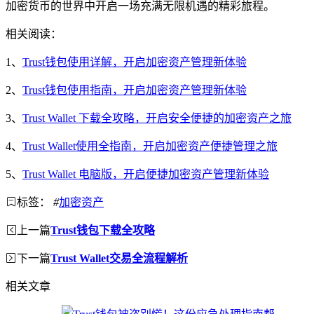
加密货币的世界中开启一场充满无限机遇的精彩旅程。
相关阅读：
1、
Trust钱包使用详解，开启加密资产管理新体验
2、
Trust钱包使用指南，开启加密资产管理新体验
3、
Trust Wallet 下载全攻略，开启安全便捷的加密资产之旅
4、
Trust Wallet使用全指南，开启加密资产便捷管理之旅
5、
Trust Wallet 电脑版，开启便捷加密资产管理新体验
标签：
#
加密资产
上一篇
Trust钱包下载全攻略
下一篇
Trust Wallet交易全流程解析
相关文章