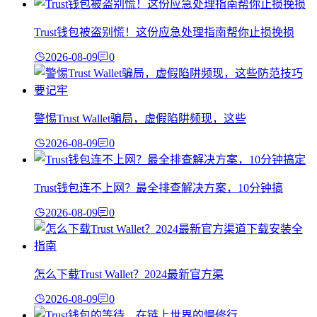
Trust钱包被盗别慌！这份应急处理指南帮你止损挽损
2026-08-09
0
警惕Trust Wallet骗局，虚假陷阱频现，这些
2026-08-09
0
Trust钱包连不上网？最全排查解决方案，10分钟搞
2026-08-09
0
怎么下载Trust Wallet？2024最新官方渠
2026-08-09
0