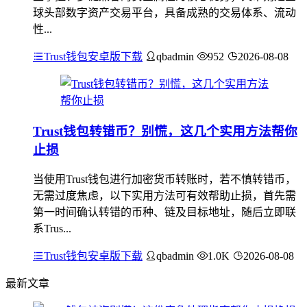
球头部数字资产交易平台，具备成熟的交易体系、流动
性...
Trust钱包安卓版下载
qbadmin
952
2026-08-08
Trust钱包转错币？别慌，这几个实用方法帮你
止损
当使用Trust钱包进行加密货币转账时，若不慎转错币，
无需过度焦虑，以下实用方法可有效帮助止损，首先需
第一时间确认转错的币种、链及目标地址，随后立即联
系Trus...
Trust钱包安卓版下载
qbadmin
1.0K
2026-08-08
最新文章