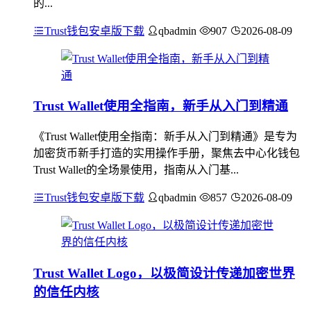
的...
Trust钱包安卓版下载
qbadmin
907
2026-08-09
Trust Wallet使用全指南，新手从入门到精通
《Trust Wallet使用全指南：新手从入门到精通》是专为
加密货币新手打造的实用操作手册，聚焦去中心化钱包
Trust Wallet的全场景使用，指南从入门基...
Trust钱包安卓版下载
qbadmin
857
2026-08-09
Trust Wallet Logo，以极简设计传递加密世界
的信任内核