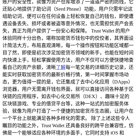
账户的安全性，就像为资产仓库增添了一道道严密的防线，它
还贴心地提供了助记词（Seed Phrase）功能，用户只需牢记这
组助记词，便可以在任何设备上轻松恢复自己的钱包，即使遭
遇设备丢失、损坏或者被盗等意外情况，也无需担忧资产会丢
失，真正为用户提供了一份安心和保障。 Trust Wallet 的用户
体验同样十分出色，堪称加密货币钱包中的佼佼者，其界面设
计简洁大方，布局直观清晰，每一个操作按钮和功能区域都一
目了然，即使是初次涉足加密货币领域的新手，也能在短时间
内快速上手，轻松掌握使用方法，用户不仅可以方便快捷地查
看自己的资产余额，清晰
了解
每一笔交易的详细历史记录，还
能实时获取加密货币的最新价格行情，第一时间掌握市场动
态，更为值得一提的是，它还集成了去中心化应用（DApps）
浏览器，用户无需离开钱包界面，就可以直接访问各种基于区
块链的应用程序，如去中心化交易所（DEX）、趣味十足的
区块链游戏、专业的借贷平台等，这种一站式的加密服务体
验，就像为用户打造了一个便捷的加密货币生态圈，让用户在
一个平台上就能满足各种多样化的需求。 除了上述这些令人
瞩目的功能之外，Trust Wallet 还具备良好的跨平台兼容性，仿
佛是一个能够适应各种环境的多面手，它同时支持 iOS 和