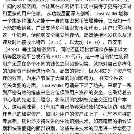
广阔的发展空间，也让其在加密货币市场中赢得了更高的声誉
和更多的用户信赖。 从功能层面深入剖析，Trust Wallet 堪称
一个集多种强大功能于一身的加密货币管理神器，它宛如一个
万能的收纳盒，广泛支持多种加密货币和代币，用户只需拥有
这一个钱包，便能够安全稳妥地存储、高效便捷地发送以及迅
速及时地接收比特币（BTC）、以太坊（ETH）、币安币
（BNB）等主流加密货币，同时还能轻松管理众多基于以太
坊等区块链平台发行的 ERC - 20 代币，这一卓越的特性使得
用户无需在多个不同的钱包之间频繁切换，就能对自己多样化
的加密资产组合进行全面、高效的管理，极大地提升了资产管
理的效率，为用户节省了大量的时间和精力。 在安全性这一
至关重要的方面，Trust Wallet 可谓是下足了功夫，采取了一系
列严密有效的措施来全方位保障用户资产的安全，它秉持着去
中心化的先进设计理念，将私钥的控制权完全交还给用户本
人，这就意味着，只有用户自己能够凭借独特的私钥访问和管
理自己的加密资产，如同为用户的资产加上了一把坚不可摧的
专属锁，钱包还支持先进的生物识别技术，如高精度的指纹识
别和快速便捷的面部识别，这些先进技术的应用进一步增强了