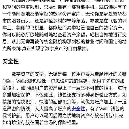
Wallet钱包手机版犹如一把神奇的钥匙，彻底打破了时间
和空间的重重限制，只要你拥有一部智能手机，就仿佛拥有了
一个随时随地都能掌控的数字资产宝库，无论你是身处繁华都
市的喧嚣街头，还是静谧乡村的宁静角落，亦或是在飞驰的列
车上、翱翔的飞机里，都能轻而易举地管理自己的数字资产，
你可以随心所欲地随时随地查看资产余额，轻松自如地进行交
易，从此无需再被传统金融机构那刻板的营业时间和固定的地
点所束缚,真正实现了数字资产的自由掌控。
安全性
数字资产的安全，无疑是每一位用户最为牵肠挂肚的关键
问题，Wallet钱包就像一位忠诚可靠的保镖，采用了先进的加
密技术，如同给用户的资产穿上了一层坚不可摧的铠甲，进行
多重加密保护，不仅如此，钱包还支持多种身份验证方式，如
精准的指纹识别、快速的面部识别等，就像为账户加上了一道
道严密的防线，大大提高了账户的
安全性
，有了Wallet钱包的
保驾护航，用户可以毫无后顾之忧地将资产存放在钱包中,宛
如将珍宝存放在固若金汤的保险柜里。