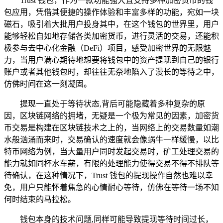
Trust 钱包，作为一款功能强大且支持多种加密货币的钱
包应用，凭借其便捷的操作体验和丰富多样的功能，宛如一块
磁石，吸引着大批用户投身其中，在这个钱包的世界里，用户
能够轻松自如地存储各类加密货币，进行灵活的交易，还能积
极参与去中心化金融（DeFi）项目，感受加密世界的无限魅
力，当用户满心期待地想要将钱包中的资产提现到自己的银行
账户或者其他钱包时，却往往无奈地陷入了漫长的等待之中，
仿佛时间在这一刻凝固。
提现一直处于等待状态,背后可能隐藏着多种复杂的原
因，区块链网络的拥堵，无疑是一个极为常见的因素，加密货
币交易是构建在区块链技术之上的，当网络上的交易数量如潮
水般汹涌而来时，交易确认的速度就会像蜗牛一样缓慢，以比
特币网络为例，当大量用户同时发起交易时，矿工处理交易的
能力就如同杯水车薪，有限的处理能力使得交易不得不排队等
待确认，在这种情况下，Trust 钱包的提现操作自然也难以幸
免，用户只能怀着焦急的心情耐心等待，仿佛在等待一场不知
何时结束的马拉松。
钱包本身的技术问题,同样可能导致提现等待时间过长，