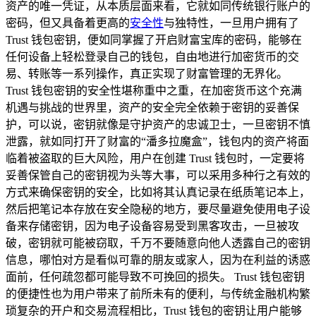
资产的唯一凭证，从本质层面来看，它就如同传统银行账户的
密码，但又具备着更高的
安全性
与独特性，一旦用户拥有了
Trust 钱包密钥，便如同掌握了开启财富宝库的密码，能够在
任何设备上轻松登录自己的钱包，自由地进行加密货币的交
易、转账等一系列操作，真正实现了财富管理的无界化。
Trust 钱包密钥的安全性堪称重中之重，在加密货币这个充满
机遇与挑战的世界里，资产的安全完全依赖于密钥的妥善保
护，可以说，密钥就像是守护资产的忠诚卫士，一旦密钥不慎
泄露，就如同打开了财富的“潘多拉魔盒”，钱包内的资产将面
临着被盗取的巨大风险，用户在创建 Trust 钱包时，一定要将
妥善保管自己的密钥视为头等大事，可以采用多种行之有效的
方式来确保密钥的安全，比如将其认真记录在纸质笔记本上，
然后把笔记本存放在安全隐秘的地方，要尽量避免使用电子设
备来存储密钥，因为电子设备容易受到黑客攻击，一旦被攻
破，密钥就可能被窃取，千万不要随意向他人透露自己的密钥
信息，哪怕对方是看似可靠的朋友或家人，因为在利益的诱惑
面前，任何疏忽都可能导致不可挽回的损失。 Trust 钱包密钥
的便捷性也为用户带来了前所未有的便利，与传统金融机构繁
琐复杂的开户和交易流程相比，Trust 钱包的密钥让用户能够