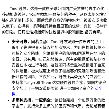
Trust 钱包，这是一款在全球范围内广受赞誉的去中心化
移动加密钱包，它最初犹如一颗萌芽的种子，从以太坊区块链
钱包逐渐茁壮成长，而后凭借自身的独特魅力，被币安成功收
入麾下，它拥有一系列独具特色且显著的优势，宛如一把神奇
的钥匙，使其在浩如烟海的钱包世界中脱颖而出,备受青睐。
安全可靠，固若金汤
：Trust 钱包宛如一位忠诚的卫士，
采用了先进得令人惊叹的加密技术，为用户构筑起坚不
可摧的安全防线，它确保用户的私钥如同深埋在地下的
宝藏，只有用户自己能够触达，所有的数据都被贴心地
安置在本地进行存储，这就如同将贵重物品锁进了自家
的保险箱，极大程度上降低了被黑客如鬼魅般攻击和数
据泄露的风险，不仅如此，钱包还具备强大的兼容性，
支持像 Ledger 和 Trezor 这类硬件钱包连接，如同为资产
安全加上了一把双重保险锁,进一步加固了资产的
安全
性
。
多币种支持，一应俱全
：该钱包宛如一个包罗万象的数
字金库，支持众多主流的加密货币和代币，无论是有着