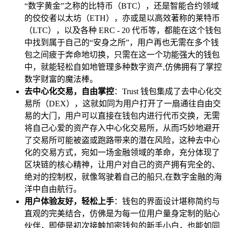
“数字黄金”之称的比特币（BTC），还是智能合约领域
的佼佼者以太坊（ETH），亦或是以高效著称的莱特币
（LTC），以及各种 ERC - 20 代币等，都能在这个钱包
中找到属于自己的“安身之所”，用户再也无需在多个钱
包之间疲于奔命地切换，只需在这一个功能强大的钱包
中，就能轻松自如地管理多种数字资产,仿佛拥有了掌控
数字财富的魔法棒。
去中心化交易，自由掌控
：Trust 钱包集成了去中心化交
易所（DEX），这就如同为用户打开了一扇通往自由交
易的大门，用户可以直接在钱包内进行代币交换，无需
将自己心爱的资产存入中心化交易所，从而巧妙地避开
了交易所可能被盗或跑路带来的潜在风险，这种去中心
化的交易方式，宛如一场金融领域的革命，充分体现了
区块链的核心精神，让用户对自己的资产拥有完全的、
绝对的控制权，就像驾驶着自己的船只,在数字金融的海
洋中自由航行。
用户体验友好，轻松上手
：钱包的界面设计堪称简约与
直观的完美结合，仿佛是为每一位用户量身定制的贴心
伙伴，即使是初次接触加密钱包的新手小白，也能如同