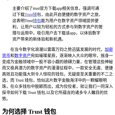
主要介绍了trust官方下载app相关信息，强调可通
过下载
Trust钱
包，由此开启便捷的数字资产之旅，
这表明Trust
钱包
能为用户在数字资产领域提供便
利，让用户以较为轻松的方式参与到数字资产的管
理与运用中，吸引用户去下载该app，以体验数字
资产带来的新体验和新机遇。
在当今数字化浪潮以雷霆万钧之势迅猛发展的时代，
加密
货币
和
数字资产
宛如璀璨星辰，逐渐映入大众的眼帘，摇身一
变成为金融领域中一股不容小觑的磅礴力量，在管理这些神秘
而又极具潜力的数字资产的漫漫征程中，一款安全无虞、便捷
高效且功能强大到令人惊叹的钱包，无疑是至关重要的不二之
选，而 Trust 钱包，恰似这片数字金融海洋中的一颗耀眼明
珠，在众多钱包中脱颖而出，成为佼佼者，就让我们一同深入
探寻如何下载 Trust 钱包,以及它所蕴含的诸多令人瞩目的优
势。
为何选择 Trust 钱包