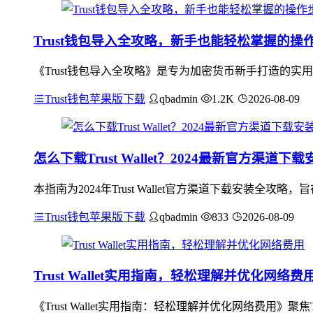
Trust钱包导入全攻略，新手也能轻松掌握的操
《Trust钱包导入全攻略》是专为加密货币新手打造的实
Trust钱包苹果版下载
qbadmin
1.2K
2026-08-09
怎么下载Trust Wallet？2024最新官方渠道下
本指南为2024年Trust Wallet官方渠道下载安装全攻略，旨
Trust钱包苹果版下载
qbadmin
833
2026-08-09
Trust Wallet实用指南，轻松理解并优化网络费
《Trust Wallet实用指南：轻松理解并优化网络费用》聚