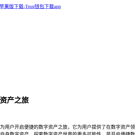
字资产之旅
包官网版能为用户开启便捷的数字资产之旅，它为用户提供了在数字资
自身数字资产，探索数字资产世界的更多可能性，是开启便捷数