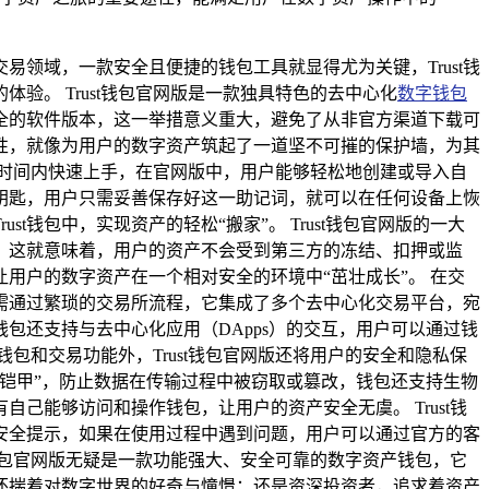
易领域，一款安全且便捷的钱包工具就显得尤为关键，Trust钱
。 Trust钱包官网版是一款独具特色的去中心化
数字钱包
全的软件版本，这一举措意义重大，避免了从非官方渠道下载可
全性，就像为用户的数字资产筑起了一道坚不可摧的保护墙，为其
时间内快速上手，在官网版中，用户能够轻松地创建或导入自
钥匙，用户只需妥善保存好这一助记词，就可以在任何设备上恢
钱包中，实现资产的轻松“搬家”。 Trust钱包官网版的一大
，这就意味着，用户的资产不会受到第三方的冻结、扣押或监
用户的数字资产在一个相对安全的环境中“茁壮成长”。 在交
无需通过繁琐的交易所流程，它集成了多个去中心化交易平台，宛
包还支持与去中心化应用（DApps）的交互，用户可以通过钱
和交易功能外，Trust钱包官网版还将用户的安全和隐私保
铠甲”，防止数据在传输过程中被窃取或篡改，钱包还支持生物
能够访问和操作钱包，让用户的资产安全无虞。 Trust钱
安全提示，如果在使用过程中遇到问题，用户可以通过官方的客
钱包官网版无疑是一款功能强大、安全可靠的数字资产钱包，它
怀揣着对数字世界的好奇与憧憬；还是资深投资者，追求着资产