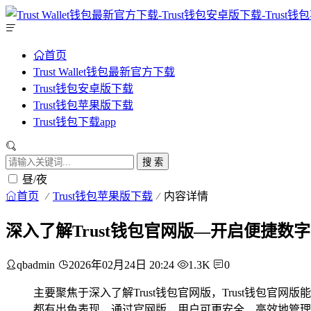
首页
Trust Wallet钱包最新官方下载
Trust钱包安卓版下载
Trust钱包苹果版下载
Trust钱包下载app
搜 索
昼/夜
首页
Trust钱包苹果版下载
内容详情
深入了解Trust钱包官网版—开启便捷数
qbadmin
2026年02月24日 20:24
1.3K
0
主要聚焦于深入了解Trust钱包官网版，Trust钱
都有出色表现，通过官网版，用户可更安全、高效地管理