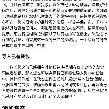
记，并且要设置得足够复杂，避免被他人轻易破解，设置好密
码之后，钱包会迅速生成一组神秘而又关键的助记词，这组助
记词就像是打开您钱包财富大门的终极密钥，是恢复钱包的核
心所在，您必须像守护最珍贵的宝藏一样妥善保存它，千万不
能将其泄露给任何人，哪怕是最亲近的人也不行，按照系统的
提示，您要将这组助记词按顺序认真地抄写在纸上，然后进行
仔细的验证，当完成这一系列严谨的步骤后，一个崭新的钱包
就成功诞生在您的手中啦。
导入已有钱包
倘若您之前已经拥有其他钱包,并且保存好了对应的助记
词或者私钥，那么您也可以选择将已有钱包导入到Trust钱包
中，具体操作是，在钱包主界面找到并点击“导入钱包”选项，
根据系统的提示，准确无误地输入助记词或者私钥，再为新导
入的钱包设置一个全新的密码，完成这些操作后，您的已有钱
包就顺利地融入到Trust钱包这个大家庭中了。
添加资产