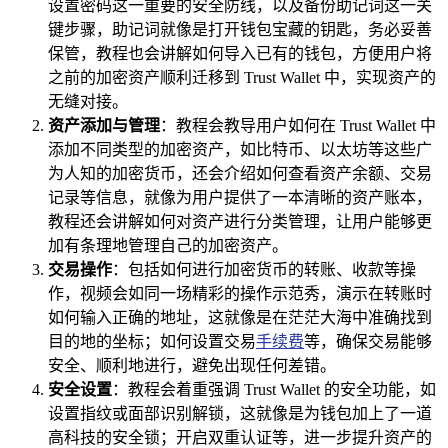
设置密码这一重要的安全防线，以及备份助记词这一关
键步骤，助记词就像是打开钱包宝藏的钥匙，务必妥善
保管，教程也会讲解如何导入已有的钱包，方便用户将
之前的加密资产顺利迁移到 Trust Wallet 中，实现资产的
无缝对接。
资产添加与管理
：教程会教导用户如何在 Trust Wallet 中
添加不同类型的加密资产，如比特币、以太坊等这些广
为人知的加密货币，还会介绍如何查看资产余额、交易
记录等信息，就像为用户提供了一本清晰的资产账本，
教程还会讲解如何对资产进行分类管理，让用户能够更
加有条理地管理自己的加密资产。
交易操作
：包括如何进行加密货币的转账、收款等操
作，视频会如同一场精彩的操作示范秀，演示在转账时
如何输入正确的地址，这就像是在茫茫大海中准确找到
目的地的坐标；如何设置交易
手续费
等，确保交易能够
安全、顺利地进行，避免出现任何差错。
安全设置
：教程会着重强调 Trust Wallet 的安全功能，如
设置指纹或面部识别解锁，这就像是为钱包加上了一道
高科技的安全锁；开启双重认证等，进一步提升资产的