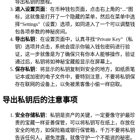
导出私钥的旅程。
进入设置页面
：在币种钱包页面，点击右上角的“...”图
标，这就像是打开了一个隐藏的菜单，然后在菜单中选
择“Settings”（设置）选项，如同进入了一个可以调整钱
包各项参数的神秘房间。
导出私钥
：在设置页面中，认真寻找“Private Key”（私
钥）选项并点击，系统会提示你输入钱包密码进行验
证，这一步就像是为了确保只有你本人能够操作，验证
通过后，私钥将如神秘宝藏般显示在屏幕上。
保存私钥
：将显示的私钥复制到安全的地方，如纸质笔
记本或加密的电子文件中，要特别注意，不要将私钥保
存在联网的设备上，以免被黑客像小偷一样窃取。
导出私钥后的注意事项
安全存储私钥
：私钥是资产的关键，一定要像守护最珍
贵的宝藏一样妥善保管，可以将私钥写在纸上，存放在
安全的地方，如保险箱或银行保管箱，千万不要将私钥
告诉任何人，避免泄露，就像守护一个不能说的秘密。