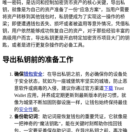
唯一密码，是访问和控制加密货币资产的核心关键，导出私
钥，就像是为自己的资产准备了一份“应急方案”，当用户需要
将资产转移到其他钱包时，私钥便成为了实现这一操作的桥
梁；即便遭遇钱包丢失、损坏或者被盗用等意外情况，凭借私
钥，用户依然能够成功恢复自己的资产，对于那些经验丰富的
高级用户而言，导出私钥更是开启特定加密货币项目大门的钥
匙，或者是进行更复杂操作的必备工具。
导出私钥前的准备工作
确保
钱包安全
：在导出私钥之前，务必确保你的设备处
于安全状态，犹如为一座城堡筑牢坚实的城墙，防止恶
意软件或病毒的入侵，建议你通过官方渠道
下载
Trust
Wallet 应用，并养成定期更新到最新版本的好习惯，就
像为城堡不断加固防御设施一样，让钱包始终保持最佳
的
安全性
能。
备份助记词
：助记词是恢复钱包的重要凭证，它就像是
一把神奇的“魔法钥匙”，能在关键时刻帮助你找回钱
包，一定要妥善保存助记词，在导出私钥之前，再次确