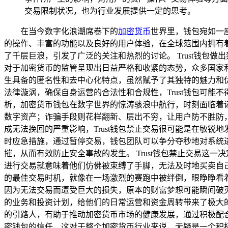
交易限制状况，也为行业发展提供一定的思考。
在当今数字化浪潮席卷下的
加密货币
世界里，钱包宛如一
的操作、丰富的功能以及良好的用户体验，在全球范围内拥有着
了千层巨浪，引发了广泛的关注和热烈的讨论。 Trust钱
对于加密货币的监管呈现出日益严格和收紧的态势，众多国家
生具备的匿名性和去中心化特点，虽然赋予了其独特的魅力和
法律漩涡，确保自身运营的合法性和合规性，Trust钱包可
析，加密货币钱包在数字世界的惊涛骇浪中航行，时刻面临着
数字资产；诈骗手段则花样翻新、层出不穷，让用户防不胜防
成无法挽回的严重影响，Trust钱包禁止交易很可能是在敏
时应急措施，通过暂停交易，钱包团队可以争分夺秒地对系统
摧，从而有效防止安全事故的发生。 Trust钱包禁止交易
进行交易就意味着他们仿佛被束缚了手脚，无法及时地买卖自
的最佳交易时机，就像在一场激烈的赛跑中被绊倒，眼睁睁看
因为无法交易而遭受巨大的损失，原本的财富梦想可能瞬间破灭
的业务和投资计划，给他们的日常运营和资金周转带来了极大
的引路人，有助于推动加密货币市场的健康发展，通过积极配合
密钱包的信任，这对于整个加密货币行业来说，无疑是一个积