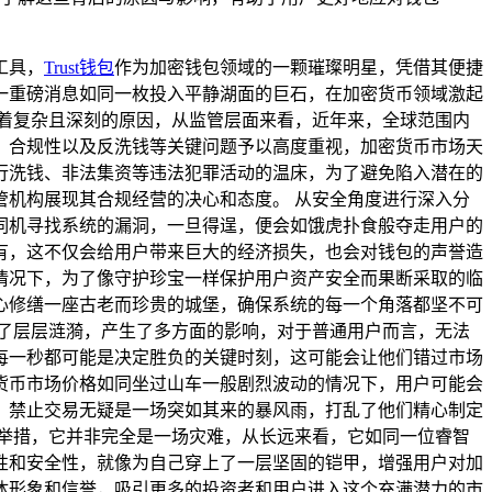
工具，
Trust钱包
作为加密钱包领域的一颗璀璨明星，凭借其便捷
这一重磅消息如同一枚投入平静湖面的巨石，在加密货币领域激起
有着复杂且深刻的原因，从监管层面来看，近年来，全球范围内
、合规性以及反洗钱等关键问题予以高度重视，加密货币市场天
行洗钱、非法集资等违法犯罪活动的温床，为了避免陷入潜在的
管机构展现其合规经营的决心和态度。 从安全角度进行深入分
伺机寻找系统的漏洞，一旦得逞，便会如饿虎扑食般夺走用户的
有，这不仅会给用户带来巨大的经济损失，也会对钱包的声誉造
的情况下，为了像守护珍宝一样保护用户资产安全而果断采取的临
心修缮一座古老而珍贵的城堡，确保系统的每一个角落都坚不可
起了层层涟漪，产生了多方面的影响，对于普通用户而言，无法
每一秒都可能是决定胜负的关键时刻，这可能会让他们错过市场
货币市场价格如同坐过山车一般剧烈波动的情况下，用户可能会
说，禁止交易无疑是一场突如其来的暴风雨，打乱了他们精心制定
举措，它并非完全是一场灾难，从长远来看，它如同一位睿智
规性和安全性，就像为自己穿上了一层坚固的铠甲，增强用户对加
体形象和信誉，吸引更多的投资者和用户进入这个充满潜力的市