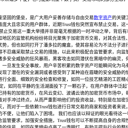
座坚固的堡垒，是广大用户妥善存储与自由交易
数字资产
的关键
庞大且忠实的用户群体，近期Trust钱包突然宣布禁止交易，
包做出禁止交易这一重大举措并非是毫无根据的一时冲动之举，背后
和地区的监管机构纷纷将目光聚焦于加密货币交易，对其合法性
优势，但也如同打开了潘多拉的魔盒，使其容易沦为不法分子进
能不得不忍痛采取禁止交易的措施，以此来积极配合监管要求，向监
诸多安全威胁的狂风暴雨，黑客攻击如同潜伏在黑暗中的幽灵，
，一旦发生安全事故，用户辛苦积累的数字资产可能瞬间化为乌
锐地发现了潜在的安全漏洞或者感受到了某种迫在眉睫的安全威胁
进行全面、细致的安全检查和修复，如同一位技艺精湛的工匠精
这一决定，如同在平静的生活湖面投下了一颗石子，在用户群体中泛
己持有的加密货币，在风云变幻、波谲云诡的加密货币市场中，
着对手冲过终点，从而严重影响他们的投资收益，特别是在加密
，而对于一些依赖Trust钱包进行日常交易的商家和投资者来
的不便，让他们陷入了困境。 我们也应该以辩证的眼光看待这一
监管要求，加强安全措施，Trust钱包可以不断提高自身的合
极的信号，如同在黑暗中点亮了一盏明灯，有助于提升行业的整