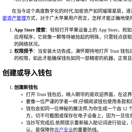
在当今这个高度数字化的时代,加密资产如同璀璨星辰，逐
密资产管理
方式，对于广大苹果用户而言，怎样才能正确地使用 
App Store 搜索
：轻轻打开苹果设备上的 App Store，宛
应用程序，它就像一颗等待被拾起的明珠，只需轻点获取
的网络状况。
权限授予
：当安装大功告成，满怀期待地打开 Trust
的权限，如此才能确保钱包如同一部精密的机器，正常且
创建或导入钱包
创建新钱包
打开 Trust 钱包后，映入眼帘的是欢迎界面，
要像一位严谨的学者一样,仔细阅读钱包使用条款和
钱包会如同一位神秘的魔法师,为你生成一个由 1
方，切不可截图或保存在电子设备上，因为一旦信
当抄写完成后,依照提示重新输入助记词进行验证
认，是保障你
资产安全
的重要防线。