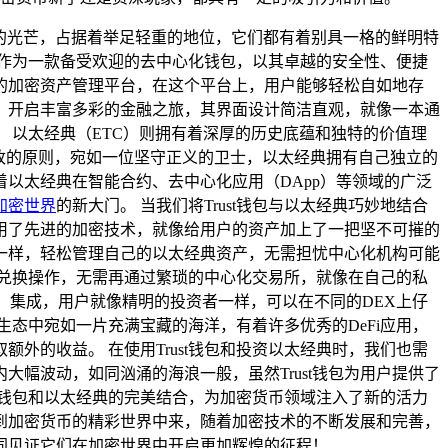
人的光芒，占据着举足轻重的地位，它们都有着别具一格的鲜明特
，作为一款备受欢迎的去中心化钱包，以其卓越的安全性、便捷
的加密资产管理平台，在这个平台上，用户能够轻松自如地存
用，开启丰富多彩的金融之旅，其界面设计简洁直观，就像一本通
 以太经典（ETC）则拥有着深厚的历史底蕴和独特的价值理
改的原则，宛如一位坚守正义的卫士，以太经典拥有自己独立的
以太经典在智能合约、去中心化应用（DApp）等领域的广泛
加密世界
的新大门。 当我们将Trust钱包与以太经典巧妙地结合
包采用了先进的加密技术，就像给用户的资产加上了一把坚不可摧的
一样，轻松管理自己的以太经典资产，无需担忧中心化机构可能
和兑换操作，无需再通过繁琐的中心化交易所，就像在自己的私
X）集成，用户就像精明的投资者一样，可以在不同的DEX上仔
典生态中宛如一片充满宝藏的海洋，有着许多优秀的DeFi应用，
取额外的收益。 在使用Trust钱包和投资以太经典时，我们也需
幅波动，如同汹涌的海浪一般，虽然Trust钱包为用户提供了
t钱包和以太经典的完美结合，为加密货币领域注入了新的活力
到加密货币的精彩世界中来，随着加密技术的不断发展和完善，
一同见证它们在加密世界中开启更加辉煌的征程！