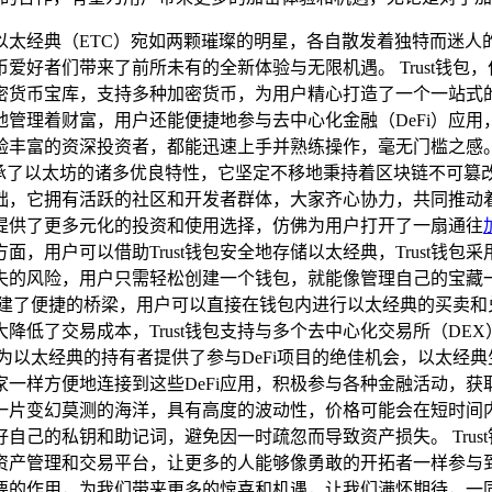
包与以太经典（ETC）宛如两颗璀璨的明星，各自散发着独特而迷
爱好者们带来了前所未有的全新体验与无限机遇。 Trust钱包
密货币宝库，支持多种加密货币，为用户精心打造了一个一站式
管理着财富，用户还能便捷地参与去中心化金融（DeFi）应
丰富的资深投资者，都能迅速上手并熟练操作，毫无门槛之感。
继承了以太坊的诸多优良特性，它坚定不移地秉持着区块链不可篡
，它拥有活跃的社区和开发者群体，大家齐心协力，共同推动着
提供了更多元化的投资和使用选择，仿佛为用户打开了一扇通往
，用户可以借助Trust钱包安全地存储以太经典，Trust钱
失的风险，用户只需轻松创建一个钱包，就能像管理自己的宝藏
交易搭建了便捷的桥梁，用户可以直接在钱包内进行以太经典的买卖
低了交易成本，Trust钱包支持与多个去中心化交易所（DE
还为以太经典的持有者提供了参与DeFi项目的绝佳机会，以太经
险家一样方便地连接到这些DeFi应用，积极参与各种金融活动，获
片变幻莫测的海洋，具有高度的波动性，价格可能会在短时间内大
自己的私钥和助记词，避免因一时疏忽而导致资产损失。 Trus
资产管理和交易平台，让更多的人能够像勇敢的开拓者一样参与
加重要的作用，为我们带来更多的惊喜和机遇，让我们满怀期待，