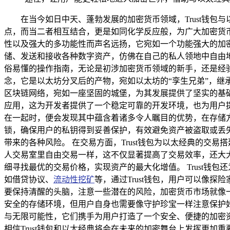
在当今如日中天、蓬勃发展的加密货币领域，Trust钱
点，而当二者相互结合，更是如同化学反应般，为广大加密货币
性以及强大的多功能性而声名远扬，它宛如一个功能强大的加
储、发送和接收各种数字资产，仿佛在自己的私人领地中自由地
俗易懂的操作指南，无论是初涉加密货币领域的新手，还是经验
念，它是以太坊分叉后的产物，宛如以太坊的“孪生兄弟”，
区块链网络，宛如一座坚固的城堡，为其发展提供了坚实的基础
应用，这为开发者提供了一个稳定可靠的开发环境，也为用户
在一起时，便会发现其中蕴含着诸多令人瞩目的优势，在存储方面
锁，确保用户的私钥得到妥善保护，有效避免资产被盗取或丢
带来的各种风险。 在交易方面，Trust钱包为以太经典的
人交易室里自由交易一样，这不仅显著提高了交易效率，还大大降
细寻找最优的交易价格，实现资产的最大化增值。 Trust钱包
如借贷协议、
流动性挖矿
等，通过Trust钱包，用户可以像探
要保持清醒的头脑，注意一些潜在的风险，加密货币市场就像一
安全的存储环境，但用户自身也需要像守护珍宝一样注意保护好
与无限可能性，它们携手为用户打造了一个安全、便捷的加密
相信Trust钱包和以太经典将会在未来的加密舞台上发挥更