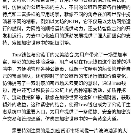
费；又可以作为权益证明，让用户参与公链的治理和共识机
制，仿佛成为公链生态的主人，不同的公链币有着各自独特的
特点和丰富多样的应用场景，就像不同的角色在加密世界中扮
演着不同的精彩，例如以太坊的ETH，它不仅是以太坊网络运
行的燃料，为网络的顺畅运转提供动力，还支持智能合约的开
发和运行，为去中心化应用的蓬勃发展提供了强大而坚实的支
持，宛如加密世界中的超级引擎。
Trust钱包与公链币的完美结合,为用户带来了一场更加丰
富、精彩的加密体验盛宴，用户可以在Trust钱包这个温馨的港
湾中，方便地管理各种公链币，就像一位精明的船长管理着自
己的宝藏舰队，还能随时了解公链币的市场行情和价值变化，
仿佛拥有了一双洞察加密市场风云变幻的慧眼，通过Trust钱
包，用户还可以积极参与公链上的各种精彩活动，如质押挖
矿、流动性挖矿等，就像在加密世界的金矿中挖掘财富，获取
额外的收益，这种紧密的结合，使得Trust钱包成为了公链币生
态系统中的重要入口，为用户提供了一条便捷、安全的加密资
产交易和管理通道，仿佛是加密世界中的一条黄金大道。
需要特别注意的是,加密货币市场就像一片波涛汹涌的大