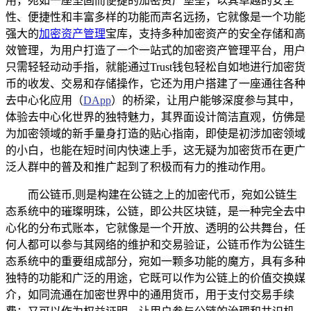
用，宛如一座坚固而便捷的加密资产堡垒，以其卓越的安全
性、便捷性和丰富多样的功能而声名远扬，它就像是一个功能
强大的
加密资产管理
宝库，支持多种加密资产的安全存储和高
效管理，为用户打造了一个一站式的加密资产管理平台，用户
只需轻轻动动手指，就能通过Trust钱包轻松自如地进行加密货
币的收发、交易和存储操作，它还为用户搭建了一座通往各种
去中心化应用（
DApp
）的桥梁，让用户能够深度参与其中，
体验去中心化世界的独特魅力，其界面设计简洁直观，仿佛是
为加密领域的新手量身打造的贴心指南，即使是初涉加密领域
的小白，也能在短时间内快速上手，这无疑为加密货币在更广
泛人群中的普及和推广起到了积极而有力的推动作用。
而公链币,则是构建在公链之上的加密代币，宛如公链生
态系统中的璀璨明珠，公链，即公共区块链，是一种完全去中
心化的分布式账本，它就像是一个开放、透明的公共舞台，任
何人都可以参与其网络的维护和交易验证，公链币作为公链生
态系统中的重要组成部分，宛如一颗多功能的魔方，具有多种
独特的功能和广泛的用途，它既可以作为公链上的价值交换媒
介，如同流通在加密世界中的通用货币，用于支付交易手续