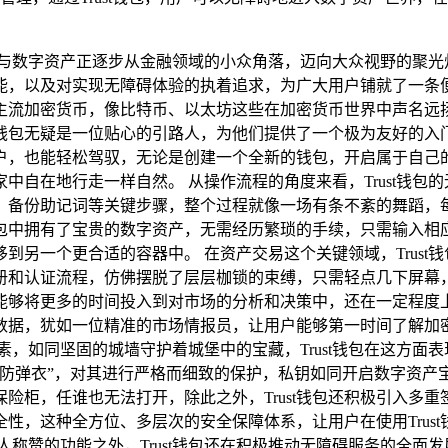
与数字资产正逐步从金融领域的小众角落，迈向大众视野的聚光灯下
，以及对实现无障碍体验的执着追求，为广大用户铺就了一条便捷、
主流加密货币，像比特币、以太坊这些在加密货币世界中声名远扬
st钱包无疑是一位贴心的引路人，为他们提供了一个极为友好的
户，也能轻松驾驭，无论是创建一个全新的钱包，开启属于自己
的家中自在地行走一样自然。 从操作流程的角度来看，Trust钱
、备份助记词等关键步骤，整个过程就像一场有条不紊的舞蹈，
中拥有了宝贵的数字资产，无需经历繁琐的手续，只需输入相应的
到另一个更合适的容器中。 在资产交易这个关键领域，Trust
册和认证流程，仿佛摆脱了层层枷锁的束缚，只需轻点几下屏幕
能够将更多的时间投入到对市场的分析和决策中，还在一定程度
行情数据，犹如一位精准的市场情报员，让用户能够第一时间了解
素，如同坚固的城墙守护着城堡中的宝藏，Trust钱包在这方面
“防弹衣”，对其进行严格而细致的保护，私钥如同开启数字资产
险柜，任谁也无法打开，除此之外，Trust钱包还积极引入多
性，这种全方位、多层次的安全保障体系，让用户在使用Trus
人称赞的功能之外，Trust钱包还在积极推动无障碍服务的全面