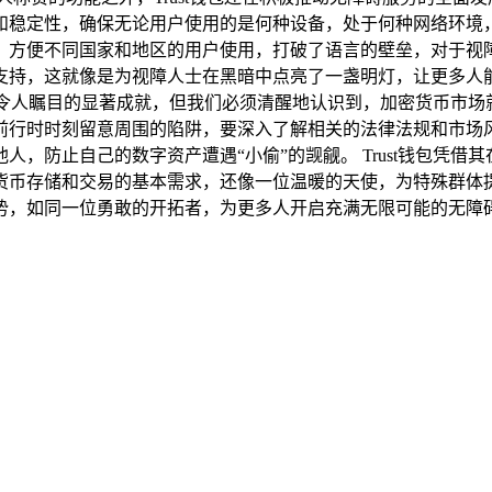
定性，确保无论用户使用的是何种设备，处于何种网络环境，都能像
方便不同国家和地区的用户使用，打破了语言的壁垒，对于视障人
支持，这就像是为视障人士在黑暗中点亮了一盏明灯，让更多人
取得了令人瞩目的显著成就，但我们必须清醒地认识到，加密货币
林中前行时时刻留意周围的陷阱，要深入了解相关的法律法规和市
，防止自己的数字资产遭遇“小偷”的觊觎。 Trust钱包凭
货币存储和交易的基本需求，还像一位温暖的天使，为特殊群体
特优势，如同一位勇敢的开拓者，为更多人开启充满无限可能的无