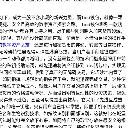
，成为一股不容小觑的新兴力量，而Trust钱包，就像一颗
安全且高效的数字资产探索之路。 Trust钱包堪称一款功
的“巨头”都在其支持之列，对于那些刚刚踏入加密货币领域，
入门途径，其界面设计简洁而直观，仿佛是一本清晰易懂的操作手
的
数字资产之旅
，还是进行加密货币的存储、转账等日常操作，
包的无障碍特性展现得可谓是淋漓尽致，当用户着手创建钱包时，
每一个动作都清晰明了，没有丝毫复杂的技术门槛来阻碍用户前
私钥或助记词，就能迅速将资产迁移到Trust钱包中，实现无
钱包同样表现卓越，做到了真正的无障碍交易，它巧妙地内置了
，如同指挥一场轻松的指尖音乐会，就能迅速完成交易，这种便
上降低了交易成本，就像为用户在交易的道路上铺上了一层降低
加密货币的价格波动情况，从而做出明智且理性的投资决策，避免
表现得毫不逊色，甚至可以说是出类拔萃，它采用了先进且成熟
宝库的唯一钥匙，只有用户自己牢牢掌握，即便手机不慎丢失或
重签名和生物识别技术，如指纹识别和面部识别，这就好比在城堡
t钱包时能够完全放下心来，如同将自己的珍宝存放在最安全的银
发展，它就像一位不断追求完美的工匠，持续优化界面设计，力