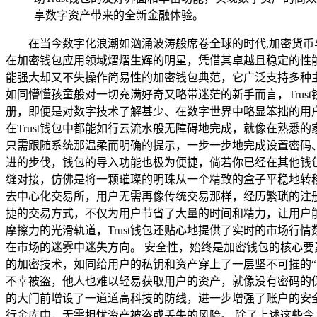
享数字资产带来的全新金融体验。
在当今数字化浪潮如汹涌波涛般席卷全球的时代,加密货币
在加密钱包应用领域熠熠生辉的明星，凭借其卓越且稳定的性能
能强大却又不失操作简易性的加密钱包典范，它广泛支持多种
如同懵懂孩童般对一切充满好奇又略带迷茫的新手而言，Tru
册，即便是对数字技术了解甚少、在数字世界中略显笨拙的用
在Trust钱包中都能如行云流水般无障碍地完成，就像在熟悉
只需跟随系统那温柔而明确的提示，一步一步地完成设置密码
进的步伐，钱包的导入功能也极为便捷，倘若你已经在其他钱包
缝对接，仿佛是将一颗璀璨的明珠从一个精致的盒子平稳地转移
去中心化交易所，用户无需再像传统交易那样，经历繁琐的注
捷的交易方式，不仅为用户节省了大量的时间和精力，让用户
摩擦力的光滑轨道，Trust钱包还贴心地提供了实时的市场
在市场的迷雾中迷失方向。 安全性，始终是加密钱包的核心要
的加密技术，如同给用户的私钥和资产穿上了一层坚不可摧的
不幸被盗，他人也难以轻易获取用户的资产，就像没有密码的保
的大门前增设了一道道高科技的防线，进一步增强了账户的安全
行金库中，无需担忧资产被盗或丢失的风险。 除了上述这些令