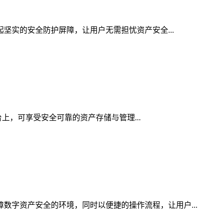
坚实的安全防护屏障，让用户无需担忧资产安全...
台上，可享受安全可靠的资产存储与管理...
字资产安全的环境，同时以便捷的操作流程，让用户...