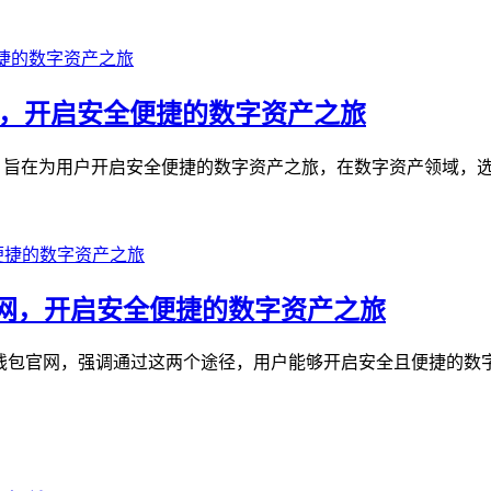
 钱包官网，开启安全便捷的数字资产之旅
o钱包官网，旨在为用户开启安全便捷的数字资产之旅，在数字资产领域，
o钱包官网，开启安全便捷的数字资产之旅
tio钱包官网，强调通过这两个途径，用户能够开启安全且便捷的数字资产