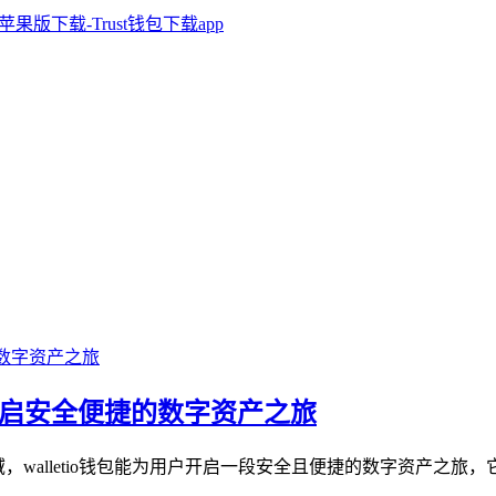
官网，开启安全便捷的数字资产之旅
产领域，walletio钱包能为用户开启一段安全且便捷的数字资产之旅，