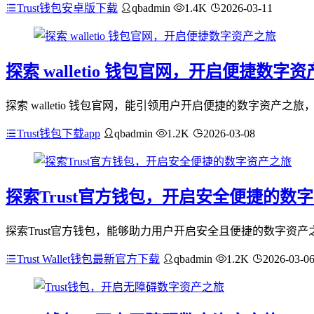
Trust钱包安卓版下载
qbadmin
1.4K
2026-03-11
探索 walletio 钱包官网，开启便捷数字
探索 walletio 钱包官网，能引领用户开启便捷的数字资
Trust钱包下载app
qbadmin
1.2K
2026-03-08
探索Trust官方钱包，开启安全便捷的数
探索Trust官方钱包，能够助力用户开启安全且便捷的数字资
Trust Wallet钱包最新官方下载
qbadmin
1.2K
2026-03-0