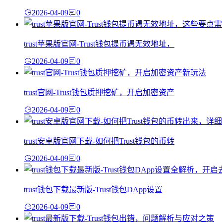
2026-04-09
0
trust苹果版官网-Trust钱包提币遇无效地址，
2026-04-09
0
trust官网-Trust钱包质押挖矿，开启加密资产
2026-04-09
0
trust安卓版官网下载-如何把Trust钱包的币转
2026-04-09
0
trust钱包下载最新版-Trust钱包DApp设置
2026-04-09
0