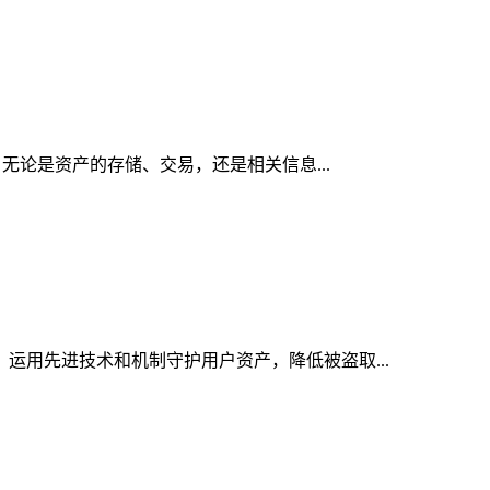
，无论是资产的存储、交易，还是相关信息...
运用先进技术和机制守护用户资产，降低被盗取...