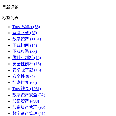
最新评论
标签列表
Trust Wallet
(56)
官网下载
(38)
数字资产
(1131)
下载指南
(14)
下载攻略
(33)
优缺点剖析
(15)
安全性剖析
(16)
安卓版下载
(15)
安全性
(874)
加密世界
(66)
Trust钱包
(1261)
数字资产安全
(62)
加密资产
(490)
加密资产管理
(90)
数字资产管理
(51)