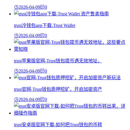
2026-04-09
0
trust冷钱包app下载-Trust Wallet
2026-04-09
0
trust苹果版官网-Trust钱包提币遇无效地址，
2026-04-09
0
trust官网-Trust钱包质押挖矿，开启加密资产
2026-04-09
0
trust安卓版官网下载-如何把Trust钱包的币转