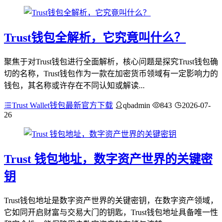
Trust钱包全解析，它究竟叫什么？
聚焦于对Trust钱包进行全面解析，核心问题是探究Trust钱包确
切的名称，Trust钱包作为一款在加密货币领域有一定影响力的
钱包，其名称或许存在不同认知或解读...
Trust Wallet钱包最新官方下载
qbadmin
843
2026-07-
26
Trust 钱包地址，数字资产世界的关键密
钥
Trust钱包地址是数字资产世界的关键密钥，在数字资产领域，
它如同开启财富与交易大门的钥匙，Trust钱包地址具备唯一性