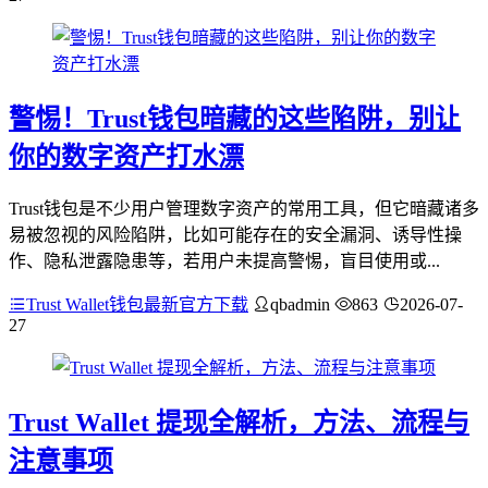
警惕！Trust钱包暗藏的这些陷阱，别让
你的数字资产打水漂
Trust钱包是不少用户管理数字资产的常用工具，但它暗藏诸多
易被忽视的风险陷阱，比如可能存在的安全漏洞、诱导性操
作、隐私泄露隐患等，若用户未提高警惕，盲目使用或...
Trust Wallet钱包最新官方下载
qbadmin
863
2026-07-
27
Trust Wallet 提现全解析，方法、流程与
注意事项