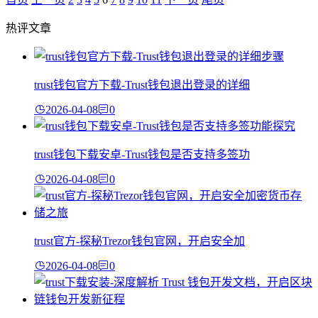
热评文章
trust钱包官方下载-Trust钱包退出登录的详细
2026-04-08
0
trust钱包下载安卓-Trust钱包是否支持多签功
2026-04-08
0
trust官方-探秘Trezor钱包官网，开启安全加
2026-04-08
0