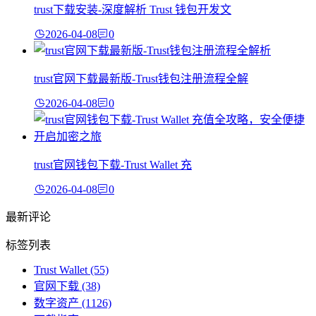
trust下载安装-深度解析 Trust 钱包开发文
2026-04-08
0
trust官网下载最新版-Trust钱包注册流程全解
2026-04-08
0
trust官网钱包下载-Trust Wallet 充
2026-04-08
0
最新评论
标签列表
Trust Wallet
(55)
官网下载
(38)
数字资产
(1126)