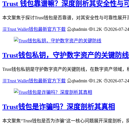
Trust 钱包靠谱嘛？深度剖析其安全性与
本文聚焦于探讨Trust钱包是否靠谱，对其安全性与可靠性展开
Trust Wallet钱包最新官方下载
qbadmin
1.2K
2026-07-2
Trust钱包私钥，守护数字资产的关键防线
Trust钱包私钥是守护数字资产的关键防线，在数字资产领域，
Trust Wallet钱包最新官方下载
qbadmin
1.2K
2026-07-2
Trust钱包是诈骗吗？深度剖析其真相
本文聚焦“Trust钱包是否为诈骗”这一核心问题展开深度剖析，