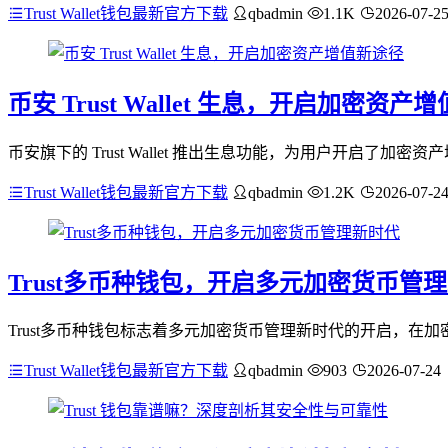
Trust Wallet钱包最新官方下载
qbadmin
1.1K
2026-07-2
币安 Trust Wallet 生息，开启加密资产
币安旗下的 Trust Wallet 推出生息功能，为用户开启
Trust Wallet钱包最新官方下载
qbadmin
1.2K
2026-07-2
Trust多币种钱包，开启多元加密货币管
Trust多币种钱包标志着多元加密货币管理新时代的开启，在
Trust Wallet钱包最新官方下载
qbadmin
903
2026-07-24