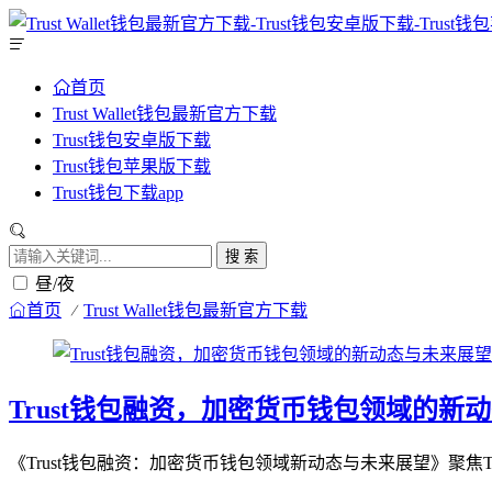
首页
Trust Wallet钱包最新官方下载
Trust钱包安卓版下载
Trust钱包苹果版下载
Trust钱包下载app
搜 索
昼/夜
首页
Trust Wallet钱包最新官方下载
Trust钱包融资，加密货币钱包领域的新
《Trust钱包融资：加密货币钱包领域新动态与未来展望》聚焦