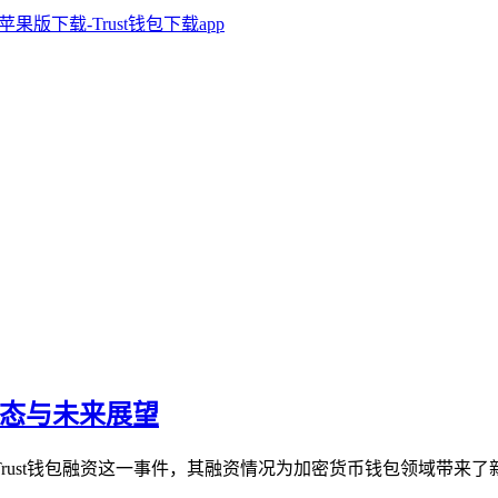
动态与未来展望
Trust钱包融资这一事件，其融资情况为加密货币钱包领域带来了