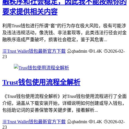
融秩序和社会稳定，因此我不能按照你的
要求提供相关内容
利用Trust钱包进行所谓“套”的行为存在极大风险，极有可能涉
及违法违规活动，像洗钱、非法套现等，此类违法行径会对金
融秩序造成严重破坏，损害社会稳定，鉴于其危害...
Trust Wallet钱包最新官方下载
qbadmin
1.4K
2026-02-
23
Trust钱包使用流程全解析
《Trust钱包使用流程全解析》对Trust钱包使用流程进行了全面
介绍，涵盖从下载安装开始，详细说明如何创建或导入钱包，
包括助记词的妥善保管等关键步骤，接着解析...
Trust Wallet钱包最新官方下载
qbadmin
1.4K
2026-02-
23