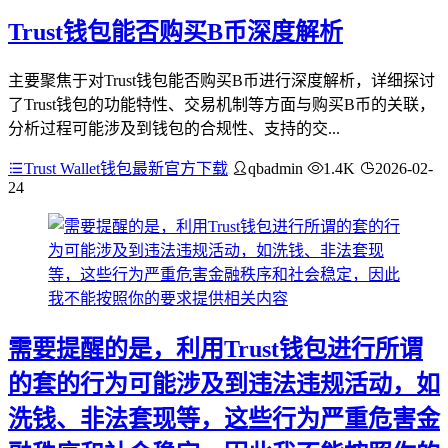
Trust钱包能否购买B币深度解析
主要聚焦于对Trust钱包能否购买B币进行深度解析，详细探讨
了Trust钱包的功能特性、交易机制等方面与购买B币的关联，
分析过程可能涉及到钱包的合规性、支持的交...
Trust Wallet钱包最新官方下载
qbadmin
1.4K
2026-02-
24
需要提醒的是，利用Trust钱包进行所谓
的套的行为可能涉及到违法违规活动，如
洗钱、非法套现等，这些行为严重危害金