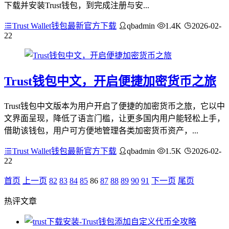
下载并安装Trust钱包，到完成注册与安...
Trust Wallet钱包最新官方下载
qbadmin
1.4K
2026-02-
22
Trust钱包中文，开启便捷加密货币之旅
Trust钱包中文版本为用户开启了便捷的加密货币之旅，它以中
文界面呈现，降低了语言门槛，让更多国内用户能轻松上手，
借助该钱包，用户可方便地管理各类加密货币资产，...
Trust Wallet钱包最新官方下载
qbadmin
1.5K
2026-02-
22
首页
上一页
82
83
84
85
86
87
88
89
90
91
下一页
尾页
热评文章