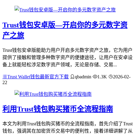
Trust钱包安卓版—开启你的多元数字资
产之旅
Trust钱包安卓版能助力用户开启多元数字资产之旅，它为用户
提供了接触和管理多种数字资产的便捷途径，让用户在安卓设
备上就能轻松涉足数字资产领域，无论是存储、交易...
Trust Wallet钱包最新官方下载
qbadmin
1.3K
2026-02-
22
利用Trust钱包购买猪币全流程指南
本文为利用Trust钱包购买猪币的全流程指南，首先介绍了Trust
钱包，强调其在加密货币交易中的便利性，接着详细讲解了从