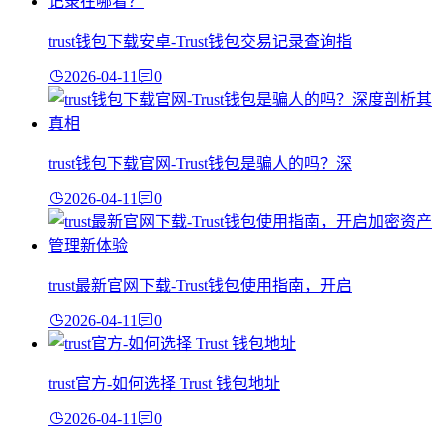
trust钱包下载安卓-Trust钱包交易记录查询指
2026-04-11
0
trust钱包下载官网-Trust钱包是骗人的吗？深
2026-04-11
0
trust最新官网下载-Trust钱包使用指南，开启
2026-04-11
0
trust官方-如何选择 Trust 钱包地址
2026-04-11
0