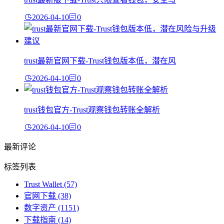
2026-04-10
0
trust最新官网下载-Trust钱包版本低，潜在风
2026-04-10
0
trust钱包官方-Trust观察钱包转账全解析
2026-04-10
0
最新评论
标签列表
Trust Wallet
(57)
官网下载
(38)
数字资产
(1151)
下载指南
(14)