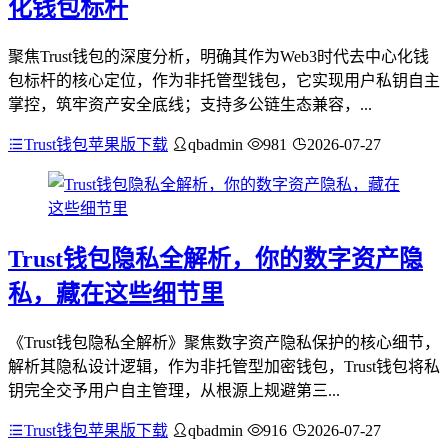
化钱包标杆
聚焦Trust钱包的深度分析，明确其作为Web3时代去中心化钱
包标杆的核心定位，作为非托管型钱包，它实现用户私钥自主
掌控，筑牢资产安全底线；支持多公链生态兼容，...
Trust钱包苹果版下载
qbadmin
981
2026-07-27
Trust钱包隐私全解析，你的数字资产隐
私，藏在这些细节里
《Trust钱包隐私全解析》聚焦数字资产隐私保护的核心细节，
解析其隐私设计逻辑，作为非托管型加密钱包，Trust钱包将私
钥完全交予用户自主管理，从根源上规避第三...
Trust钱包苹果版下载
qbadmin
916
2026-07-27