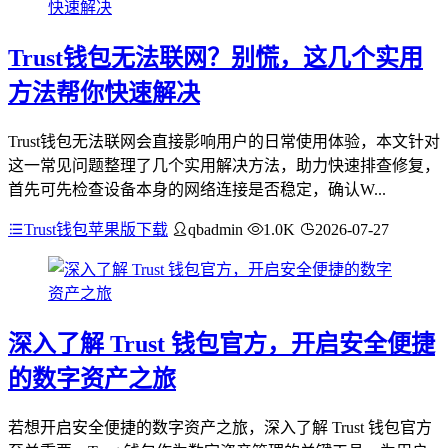
Trust钱包无法联网？别慌，这几个实用
方法帮你快速解决
Trust钱包无法联网会直接影响用户的日常使用体验，本文针对
这一常见问题整理了几个实用解决方法，助力快速排查修复，
首先可先检查设备本身的网络连接是否稳定，确认W...
Trust钱包苹果版下载
qbadmin
1.0K
2026-07-27
深入了解 Trust 钱包官方，开启安全便捷
的数字资产之旅
若想开启安全便捷的数字资产之旅，深入了解 Trust 钱包官方