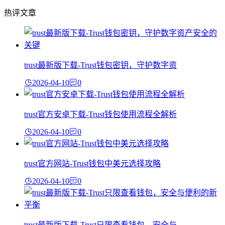
热评文章
trust最新版下载-Trust钱包密钥，守护数字资
2026-04-10
0
trust官方安卓下载-Trust钱包使用流程全解析
2026-04-10
0
trust官方网站-Trust钱包中美元选择攻略
2026-04-10
0
trust最新版下载-Trust只限查看钱包，安全与