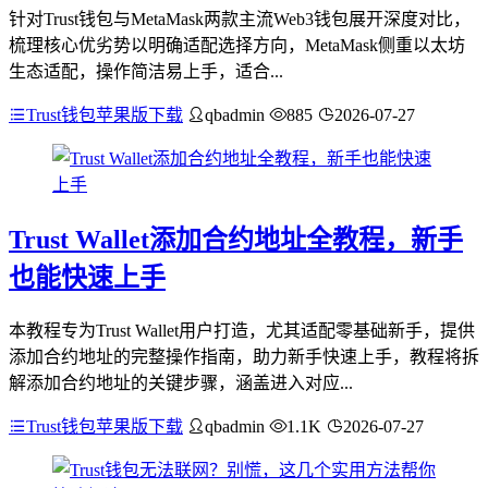
针对Trust钱包与MetaMask两款主流Web3钱包展开深度对比，
梳理核心优劣势以明确适配选择方向，MetaMask侧重以太坊
生态适配，操作简洁易上手，适合...
Trust钱包苹果版下载
qbadmin
885
2026-07-27
Trust Wallet添加合约地址全教程，新手
也能快速上手
本教程专为Trust Wallet用户打造，尤其适配零基础新手，提供
添加合约地址的完整操作指南，助力新手快速上手，教程将拆
解添加合约地址的关键步骤，涵盖进入对应...
Trust钱包苹果版下载
qbadmin
1.1K
2026-07-27