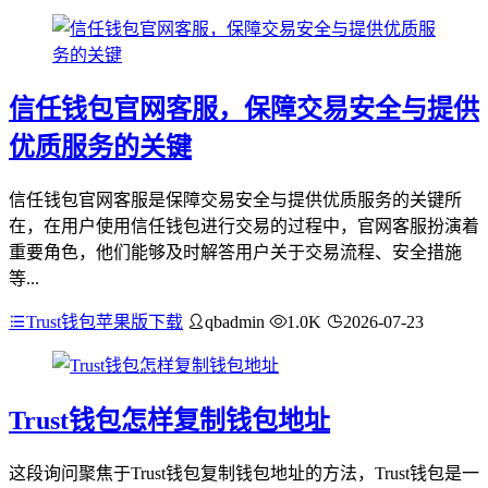
信任钱包官网客服，保障交易安全与提供
优质服务的关键
信任钱包官网客服是保障交易安全与提供优质服务的关键所
在，在用户使用信任钱包进行交易的过程中，官网客服扮演着
重要角色，他们能够及时解答用户关于交易流程、安全措施
等...
Trust钱包苹果版下载
qbadmin
1.0K
2026-07-23
Trust钱包怎样复制钱包地址
这段询问聚焦于Trust钱包复制钱包地址的方法，Trust钱包是一