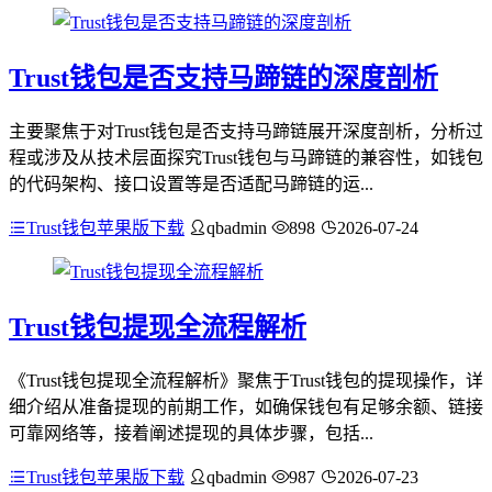
Trust钱包是否支持马蹄链的深度剖析
主要聚焦于对Trust钱包是否支持马蹄链展开深度剖析，分析过
程或涉及从技术层面探究Trust钱包与马蹄链的兼容性，如钱包
的代码架构、接口设置等是否适配马蹄链的运...
Trust钱包苹果版下载
qbadmin
898
2026-07-24
Trust钱包提现全流程解析
《Trust钱包提现全流程解析》聚焦于Trust钱包的提现操作，详
细介绍从准备提现的前期工作，如确保钱包有足够余额、链接
可靠网络等，接着阐述提现的具体步骤，包括...
Trust钱包苹果版下载
qbadmin
987
2026-07-23