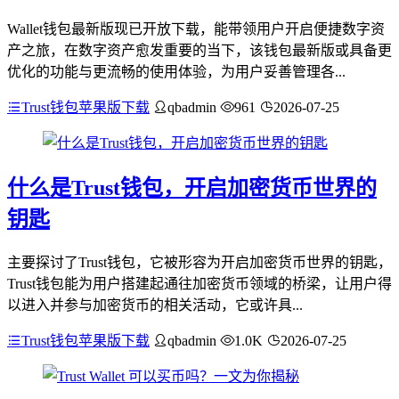
Wallet钱包最新版现已开放下载，能带领用户开启便捷数字资
产之旅，在数字资产愈发重要的当下，该钱包最新版或具备更
优化的功能与更流畅的使用体验，为用户妥善管理各...
Trust钱包苹果版下载
qbadmin
961
2026-07-25
什么是Trust钱包，开启加密货币世界的
钥匙
主要探讨了Trust钱包，它被形容为开启加密货币世界的钥匙，
Trust钱包能为用户搭建起通往加密货币领域的桥梁，让用户得
以进入并参与加密货币的相关活动，它或许具...
Trust钱包苹果版下载
qbadmin
1.0K
2026-07-25