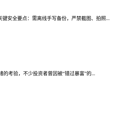
键安全要点：需离线手写备份，严禁截图、拍照...
的考验，不少投资者曾因被“错过暴富”的...